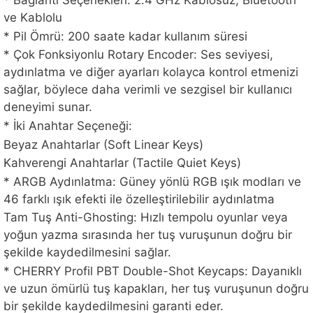
* Bağlantı Seçenekleri: 2.4 GHz Kablosuz, Bluetooth
ve Kablolu
* Pil Ömrü: 200 saate kadar kullanım süresi
* Çok Fonksiyonlu Rotary Encoder: Ses seviyesi,
aydınlatma ve diğer ayarları kolayca kontrol etmenizi
sağlar, böylece daha verimli ve sezgisel bir kullanıcı
deneyimi sunar.
* İki Anahtar Seçeneği:
Beyaz Anahtarlar (Soft Linear Keys)
Kahverengi Anahtarlar (Tactile Quiet Keys)
* ARGB Aydınlatma: Güney yönlü RGB ışık modları ve
46 farklı ışık efekti ile özelleştirilebilir aydınlatma
Tam Tuş Anti-Ghosting: Hızlı tempolu oyunlar veya
yoğun yazma sırasında her tuş vuruşunun doğru bir
şekilde kaydedilmesini sağlar.
* CHERRY Profil PBT Double-Shot Keycaps: Dayanıklı
ve uzun ömürlü tuş kapakları, her tuş vuruşunun doğru
bir şekilde kaydedilmesini garanti eder.