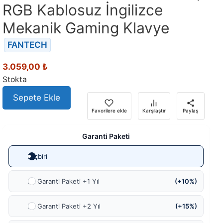
RGB Kablosuz İngilizce
Mekanik Gaming Klavye
FANTECH
3.059,00
₺
Stokta
Sepete Ekle
Favorilere ekle
Karşılaştır
Paylaş
Garanti Paketi
Hiçbiri
Ek Garanti Paketi +1 Yıl
(+10%)
Ek Garanti Paketi +2 Yıl
(+15%)