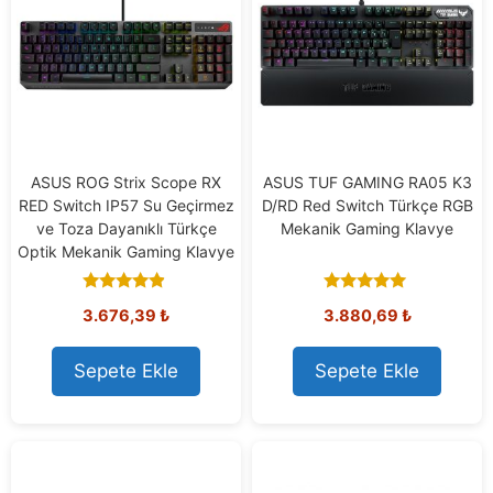
ASUS ROG Strix Scope RX
ASUS TUF GAMING RA05 K3
RED Switch IP57 Su Geçirmez
D/RD Red Switch Türkçe RGB
ve Toza Dayanıklı Türkçe
Mekanik Gaming Klavye
Optik Mekanik Gaming Klavye
4.67
5.00
3.676,39
₺
3.880,69
₺
out of 5
out of 5
Sepete Ekle
Sepete Ekle