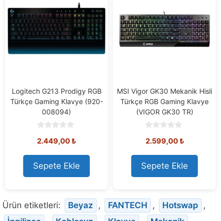
Logitech G213 Prodigy RGB
MSI Vigor GK30 Mekanik Hisli
Türkçe Gaming Klavye (920-
Türkçe RGB Gaming Klavye
008094)
(VIGOR GK30 TR)
0
0
2.449,00
₺
2.599,00
₺
o
o
u
u
t
t
o
o
Sepete Ekle
Sepete Ekle
f
f
5
5
Ürün etiketleri:
Beyaz
,
FANTECH
,
Hotswap
,