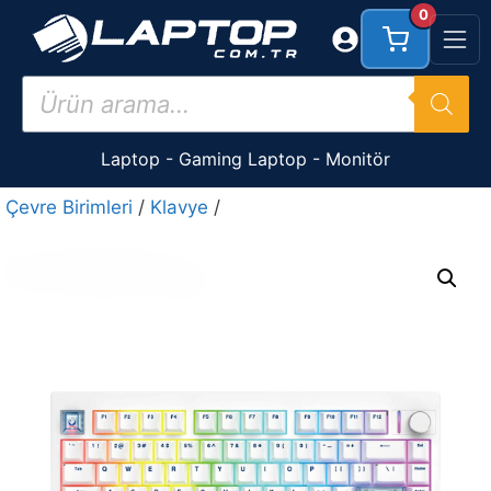
İçeriğe
0
atla
Products
search
Laptop
-
Gaming Laptop
-
Monitör
Çevre Birimleri
/
Klavye
/