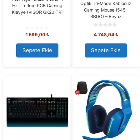
Optik Tri-Mode Kablosuz
Hisli Türkçe RGB Gaming
Gaming Mouse (545-
Klavye (VIGOR GK20 TR)
BBDO) – Beyaz
0
1.599,00
₺
4.748,94
₺
o
0
u
o
t
u
o
t
Sepete Ekle
Sepete Ekle
f
o
5
f
5