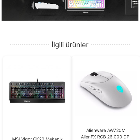
İlgili ürünler
Alienware AW720M
AlienFX RGB 26.000 DPI
MSI Vigor GK20 Mekanik