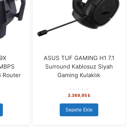
9X
ASUS TUF GAMING H1 7.1
4MBPS
Surround Kablosuz Siyah
 Router
Gaming Kulaklık
3.369,95
₺
0
o
u
t
Sepete Ekle
o
f
5