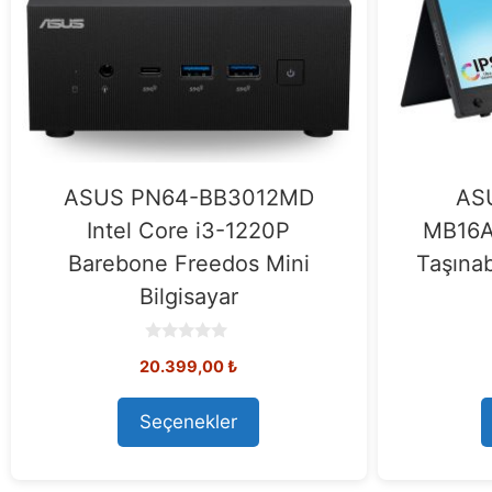
ASUS PN64-BB3012MD
AS
Intel Core i3-1220P
MB16A
Barebone Freedos Mini
Taşınab
Bilgisayar
0
20.399,00
₺
o
u
t
o
Seçenekler
f
5