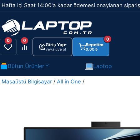
İçeriğe
Hafta içi Saat 14:00'a kadar ödemesi onaylanan sipariş
atla
0
0
0
Giriş Yap
Sepetim
▾
veya üye ol
0,00
₺
Bütün Ürünler
Laptop
Masaüstü Bilgisayar
/
All in One
/