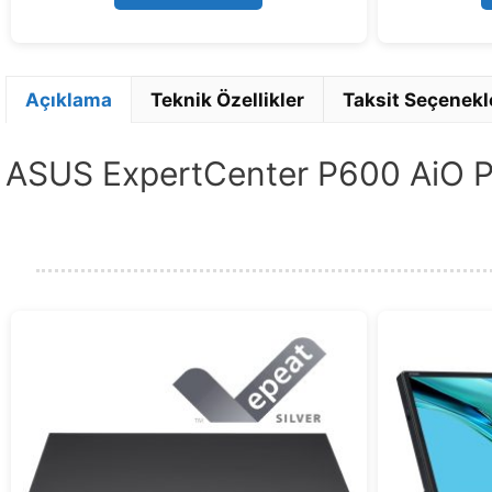
5
Açıklama
Teknik Özellikler
Taksit Seçenekl
ASUS ExpertCenter P600 AiO PM