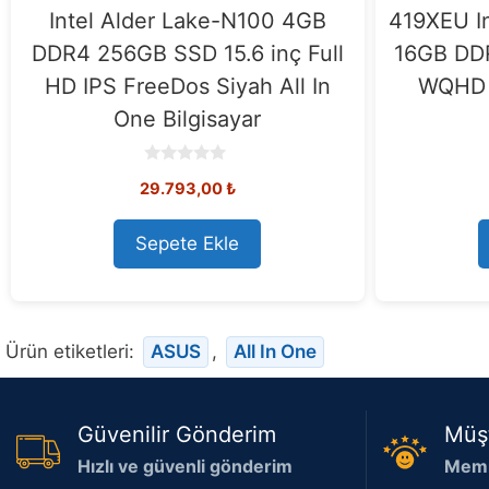
Intel Alder Lake-N100 4GB
419XEU In
DDR4 256GB SSD 15.6 inç Full
16GB DDR
HD IPS FreeDos Siyah All In
WQHD F
One Bilgisayar
0
29.793,00
₺
o
u
t
o
Sepete Ekle
f
5
Ürün etiketleri:
ASUS
,
All In One
Güvenilir Gönderim
Müş
Hızlı ve güvenli gönderim
Memn