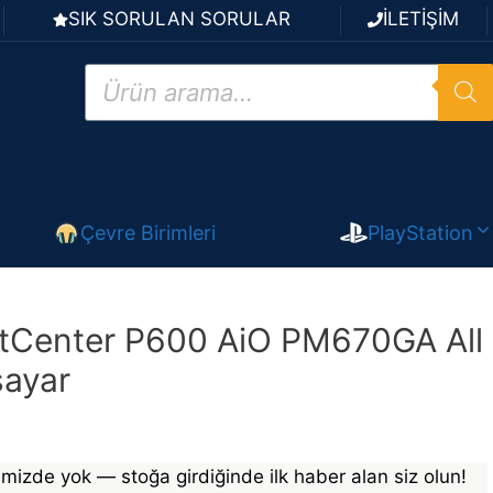
SIK SORULAN SORULAR
İLETİŞİM
Products
search
Çevre Birimleri
PlayStation
tCenter P600 AiO PM670GA All
sayar
mizde yok — stoğa girdiğinde ilk haber alan siz olun!