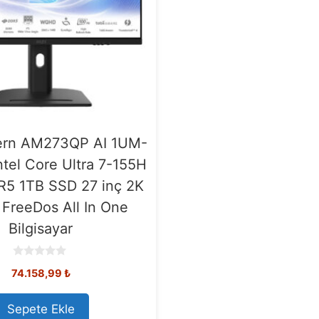
rn AM273QP AI 1UM-
tel Core Ultra 7-155H
5 1TB SSD 27 inç 2K
reeDos All In One
Bilgisayar
0
74.158,99
₺
o
u
t
o
Sepete Ekle
f