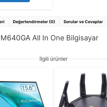
5
eri
Değerlendirmeler (0)
Sorular ve Cevaplar
640GA All In One Bilgisayar
İlgili ürünler