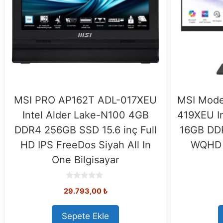
MSI PRO AP162T ADL-017XEU
MSI Mode
Intel Alder Lake-N100 4GB
419XEU In
DDR4 256GB SSD 15.6 inç Full
16GB DDR
HD IPS FreeDos Siyah All In
WQHD F
One Bilgisayar
0
29.793,00
₺
o
u
t
o
Sepete Ekle
f