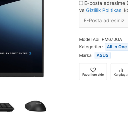
E-posta adresime ü
ve
Gizlilik Politikası
ko
E-
posta
Bu
Adresi
ürün
Model Adı:
PM670GA
stoğa
Kategoriler:
All in One
döndüğünde
Marka:
ASUS
bildirim
almak
için
Favorilere ekle
Karşılaştı
e-
posta
adresinizi
girin.