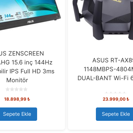
US ZENSCREEN
ASUS RT-AX8
HG 15.6 inç 144Hz
1148MBPS-480
ilir IPS Full HD 3ms
DUAL-BANT Wi-Fi 6
Monitör
0
18.898,99
₺
23.999,00
₺
o
0
u
o
t
u
o
t
Sepete Ekle
Sepete Ekle
f
o
5
f
5