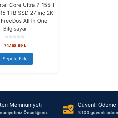
tel Core Ultra 7-155H
5 1TB SSD 27 inç 2K
reeDos All In One
Bilgisayar
0
74.158,99
₺
o
u
t
o
Sepete Ekle
f
5
teri Memnuniyeti
Güvenli Ödeme
uniyetiniz Önceliğimiz
%100 güvenli ödeme