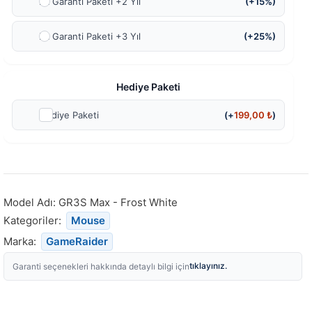
Ek Garanti Paketi +2 Yıl
(+15%)
Ek Garanti Paketi +3 Yıl
(+25%)
Hediye Paketi
Hediye Paketi
(+
199,00
₺
)
Model Adı:
GR3S Max - Frost White
Kategoriler:
Mouse
Marka:
GameRaider
tıklayınız.
Garanti seçenekleri hakkında detaylı bilgi için