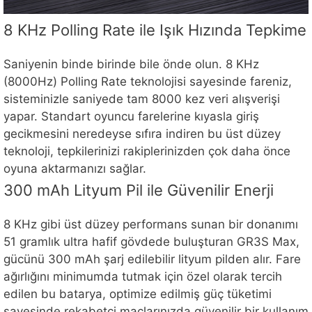
8 KHz Polling Rate ile Işık Hızında Tepkime
Saniyenin binde birinde bile önde olun. 8 KHz
(8000Hz) Polling Rate teknolojisi sayesinde fareniz,
sisteminizle saniyede tam 8000 kez veri alışverişi
yapar. Standart oyuncu farelerine kıyasla giriş
gecikmesini neredeyse sıfıra indiren bu üst düzey
teknoloji, tepkilerinizi rakiplerinizden çok daha önce
oyuna aktarmanızı sağlar.
300 mAh Lityum Pil ile Güvenilir Enerji
8 KHz gibi üst düzey performans sunan bir donanımı
51 gramlık ultra hafif gövdede buluşturan GR3S Max,
gücünü 300 mAh şarj edilebilir lityum pilden alır. Fare
ağırlığını minimumda tutmak için özel olarak tercih
edilen bu batarya, optimize edilmiş güç tüketimi
sayesinde rekabetçi maçlarınızda güvenilir bir kullanım