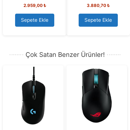
0
5.00
2.959,00
₺
3.880,70
₺
o
out of 5
u
t
o
Sepete Ekle
Sepete Ekle
f
5
Çok Satan Benzer Ürünler!