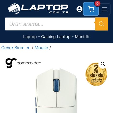
İçeriğe
0
atla
Products
search
Laptop
-
Gaming Laptop
-
Monitör
Çevre Birimleri
/
Mouse
/