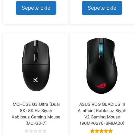
t
u
7.808,73 ₺.
7.299,05 ₺
o
t
Sepete Ekle
Sepete Ekle
f
o
5
f
5
MCHOSE G3 Ultra (Dual
ASUS ROG GLADIUS III
8K) 8K Hz Siyah
AimPoint Kablosuz Siyah
Kablosuz Gaming Mouse
V2 Gaming Mouse
(MC-G3-7)
(90MP02Y0-BMUA00)