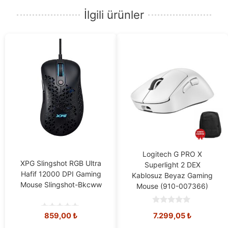
İlgili ürünler
Logitech G PRO X
XPG Slingshot RGB Ultra
Superlight 2 DEX
Hafif 12000 DPI Gaming
Kablosuz Beyaz Gaming
Mouse Slingshot-Bkcww
Mouse (910-007366)
0
Orijinal
Mevcut
859,00
₺
7.299,05
₺
o
0
u
o
fiyat:
fiyat: