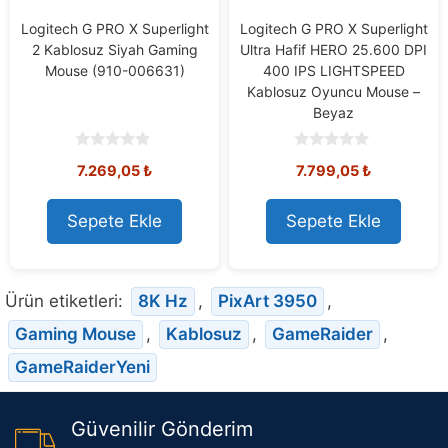
Logitech G PRO X Superlight
Logitech G PRO X Superlight
2 Kablosuz Siyah Gaming
Ultra Hafif HERO 25.600 DPI
Mouse (910-006631)
400 IPS LIGHTSPEED
Kablosuz Oyuncu Mouse –
Beyaz
0
0
Orijinal
Mevcut
Orijinal
Mevcut
7.269,05
₺
7.799,05
₺
o
o
u
u
fiyat:
fiyat:
fiyat:
fiyat:
t
t
7.778,73 ₺.
7.269,05 ₺.
8.308,73 ₺.
7.799,05 ₺
o
o
Sepete Ekle
Sepete Ekle
f
f
5
5
Ürün etiketleri:
8K Hz
,
PixArt 3950
,
Gaming Mouse
,
Kablosuz
,
GameRaider
,
GameRaiderYeni
Güvenilir Gönderim