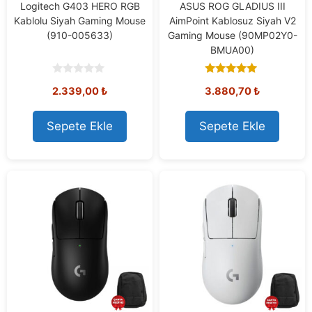
Logitech G403 HERO RGB
ASUS ROG GLADIUS III
Kablolu Siyah Gaming Mouse
AimPoint Kablosuz Siyah V2
(910-005633)
Gaming Mouse (90MP02Y0-
BMUA00)
0
5.00
2.339,00
₺
3.880,70
₺
o
out of 5
u
t
o
Sepete Ekle
Sepete Ekle
f
5