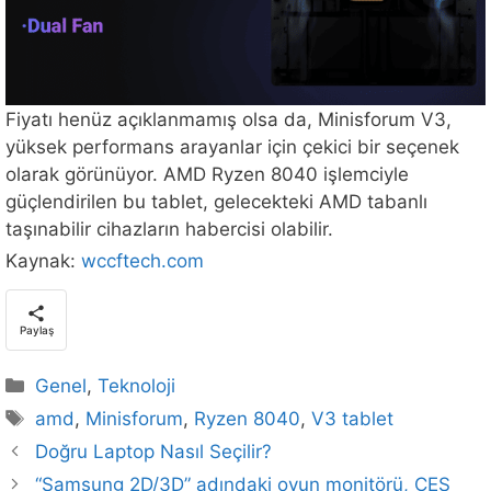
Fiyatı henüz açıklanmamış olsa da, Minisforum V3,
yüksek performans arayanlar için çekici bir seçenek
olarak görünüyor. AMD Ryzen 8040 işlemciyle
güçlendirilen bu tablet, gelecekteki AMD tabanlı
taşınabilir cihazların habercisi olabilir.
Kaynak:
wccftech.com
Paylaş
Kategoriler
Genel
,
Teknoloji
Etiketler
amd
,
Minisforum
,
Ryzen 8040
,
V3 tablet
Doğru Laptop Nasıl Seçilir?
“Samsung 2D/3D” adındaki oyun monitörü, CES