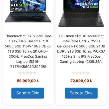
Thunderobot RS16 Intel Core
HP Omen Slim 16-an0036nt
i7-14700HX GeForce RTX
Intel Core Ultra 7-255H
5060 8GB 115W 16GB DDR5
GeForce RTX 5060 8GB 24GB
1TB SSD 16 inç 2K QHD+
DDR5 2TB SSD 16 inç WUXGA
300Hz FreeDos Gaming
165Hz 3ms IPS FreeDos
Laptop (RS16-
Gaming Laptop (CK9L3EA)
i7147HX56C1Q300RB)
0
0
59.999,00
₺
72.999,00
₺
o
o
u
u
t
t
o
o
Sepete Ekle
Sepete Ekle
f
f
5
5