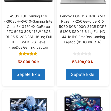
ASUS TUF Gaming F16
Lenovo LOQ 15AHP10 AMD
FX608JH-RV010-Gaming Intel
Ryzen 7-250 GeForce RTX
Core i5-13450HX GeForce
5050 8GB 100W 24GB DDR5
RTX 5050 8GB 115W 16GB
512GB SSD 15.6 inç Full HD
DDR5 512GB SSD 16 inç Full
144Hz IPS FreeDos Gaming
HD+ 165Hz IPS-Level
Laptop (83JG006CTR)
FreeDos Gaming Laptop
5.00
0
52.999,00
₺
53.199,00
₺
out of 5
o
u
t
o
Sepete Ekle
Sepete Ekle
f
5