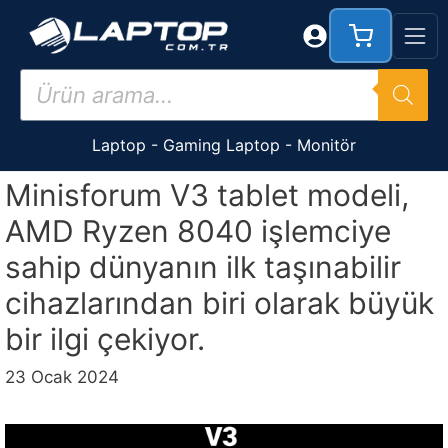
İçeriğe
atla
Products
search
Laptop
-
Gaming Laptop
-
Monitör
Minisforum V3 tablet modeli,
AMD Ryzen 8040 işlemciye
sahip dünyanın ilk taşınabilir
cihazlarından biri olarak büyük
bir ilgi çekiyor.
23 Ocak 2024