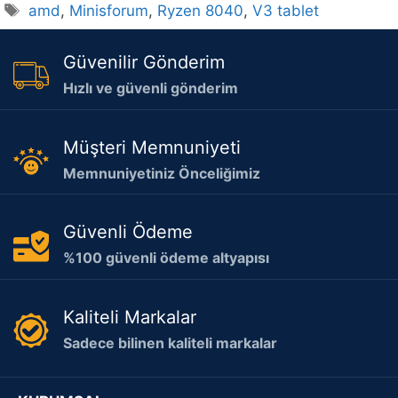
Etiketler
amd
,
Minisforum
,
Ryzen 8040
,
V3 tablet
Güvenilir Gönderim
Hızlı ve güvenli gönderim
Müşteri Memnuniyeti
Memnuniyetiniz Önceliğimiz
Güvenli Ödeme
%100 güvenli ödeme altyapısı
Kaliteli Markalar
Sadece bilinen kaliteli markalar