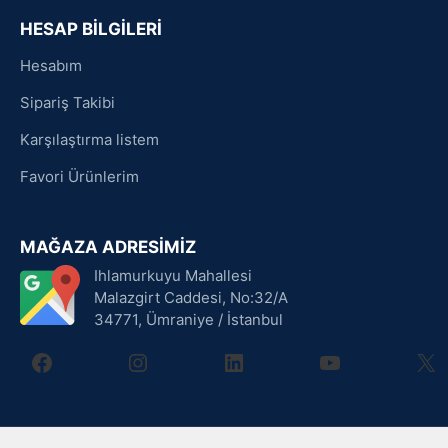
HESAP BİLGİLERİ
Hesabım
Sipariş Takibi
Karşılaştırma listem
Favori Ürünlerim
MAĞAZA ADRESİMİZ
Ihlamurkuyu Mahallesi
Malazgirt Caddesi, No:32/A
34771, Ümraniye / İstanbul
facebook
instagram
linkedin
youtube
X