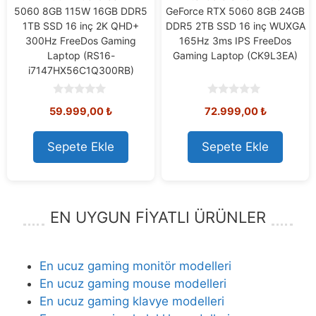
5060 8GB 115W 16GB DDR5
GeForce RTX 5060 8GB 24GB
1TB SSD 16 inç 2K QHD+
DDR5 2TB SSD 16 inç WUXGA
300Hz FreeDos Gaming
165Hz 3ms IPS FreeDos
Laptop (RS16-
Gaming Laptop (CK9L3EA)
i7147HX56C1Q300RB)
0
0
59.999,00
₺
72.999,00
₺
o
o
u
u
t
t
o
o
Sepete Ekle
Sepete Ekle
f
f
5
5
EN UYGUN FİYATLI ÜRÜNLER
En ucuz gaming monitör modelleri
En ucuz gaming mouse modelleri
En ucuz gaming klavye modelleri