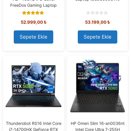
FreeDos Gaming Laptop
5.00
0
52.999,00
₺
53.199,00
₺
out of 5
o
u
t
o
Sepete Ekle
Sepete Ekle
f
5
Thunderobot RS16 Intel Core
HP Omen Slim 16-an0036nt
i7-14700HX GeForce RTX
Intel Core Ultra 7-255H