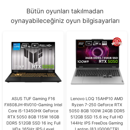
Bütün oyunları takılmadan
oynayabileceğiniz oyun bilgisayarları
ASUS TUF Gaming F16
Lenovo LOQ 15AHP10 AMD
FX608JH-RV010-Gaming Intel
Ryzen 7-250 GeForce RTX
Core i5-13450HX GeForce
5050 8GB 100W 24GB DDR5
RTX 5050 8GB 115W 16GB
512GB SSD 15.6 inç Full HD
DDR5 512GB SSD 16 inç Full
144Hz IPS FreeDos Gaming
HD+ 165Hz IPS-Level
Laptop (83JG006CTR)