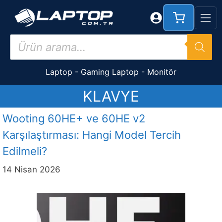
İçeriğe
atla
Products
search
Laptop
-
Gaming Laptop
-
Monitör
KLAVYE
Wooting 60HE+ ve 60HE v2
Karşılaştırması: Hangi Model Tercih
Edilmeli?
14 Nisan 2026