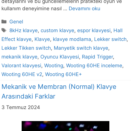
detaylarını ve bu güncellemelerin pratikteki oyun ve
kullanım deneyimine nasıl …
Devamını oku
Kategoriler
Genel
Etiketler
8kHz klavye
,
custom klavye
,
espor klavyesi
,
Hall
Effect klavye
,
Klavye
,
klavye modlama
,
Lekker switch
,
Lekker Tikken switch
,
Manyetik switch klavye
,
mekanik klavye
,
Oyuncu Klavyesi
,
Rapid Trigger
,
Valorant klavyesi
,
Wooting
,
Wooting 60HE inceleme
,
Wooting 60HE v2
,
Wooting 60HE+
Mekanik ve Membran (Normal) Klavye
Arasındaki Farklar
3 Temmuz 2024