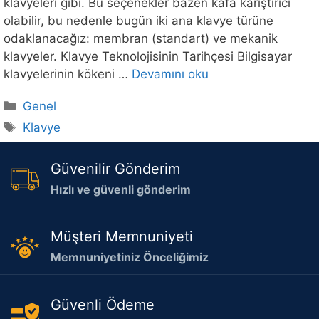
klavyeleri gibi. Bu seçenekler bazen kafa karıştırıcı
olabilir, bu nedenle bugün iki ana klavye türüne
odaklanacağız: membran (standart) ve mekanik
klavyeler. Klavye Teknolojisinin Tarihçesi Bilgisayar
klavyelerinin kökeni …
Devamını oku
Kategoriler
Genel
Etiketler
Klavye
Güvenilir Gönderim
Hızlı ve güvenli gönderim
Müşteri Memnuniyeti
Memnuniyetiniz Önceliğimiz
Güvenli Ödeme