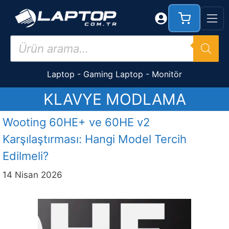
İçeriğe
atla
Products
search
Laptop
-
Gaming Laptop
-
Monitör
KLAVYE MODLAMA
Wooting 60HE+ ve 60HE v2
Karşılaştırması: Hangi Model Tercih
Edilmeli?
14 Nisan 2026