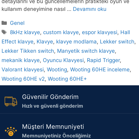
detaylarını ve bu güncellemelerin pratikteki oyun ve
kullanım deneyimine nasıl …
Devamını oku
Kategoriler
Genel
Etiketler
8kHz klavye
,
custom klavye
,
espor klavyesi
,
Hall
Effect klavye
,
Klavye
,
klavye modlama
,
Lekker switch
,
Lekker Tikken switch
,
Manyetik switch klavye
,
mekanik klavye
,
Oyuncu Klavyesi
,
Rapid Trigger
,
Valorant klavyesi
,
Wooting
,
Wooting 60HE inceleme
,
Wooting 60HE v2
,
Wooting 60HE+
Güvenilir Gönderim
Hızlı ve güvenli gönderim
Müşteri Memnuniyeti
Memnuniyetiniz Önceliğimiz