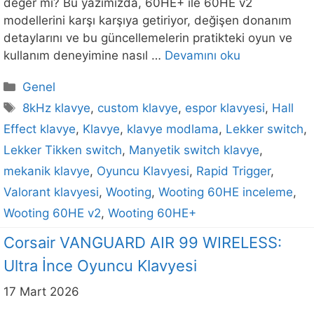
değer mi? Bu yazımızda, 60HE+ ile 60HE v2
modellerini karşı karşıya getiriyor, değişen donanım
detaylarını ve bu güncellemelerin pratikteki oyun ve
kullanım deneyimine nasıl …
Devamını oku
Kategoriler
Genel
Etiketler
8kHz klavye
,
custom klavye
,
espor klavyesi
,
Hall
Effect klavye
,
Klavye
,
klavye modlama
,
Lekker switch
,
Lekker Tikken switch
,
Manyetik switch klavye
,
mekanik klavye
,
Oyuncu Klavyesi
,
Rapid Trigger
,
Valorant klavyesi
,
Wooting
,
Wooting 60HE inceleme
,
Wooting 60HE v2
,
Wooting 60HE+
Corsair VANGUARD AIR 99 WIRELESS:
Ultra İnce Oyuncu Klavyesi
17 Mart 2026