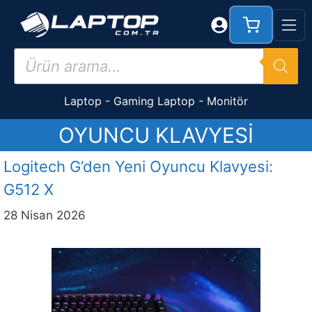
İçeriğe
atla
Products
search
Laptop
-
Gaming Laptop
-
Monitör
OYUNCU KLAVYESI
Logitech G’den Yeni Oyuncu Klavyesi:
G512 X
28 Nisan 2026