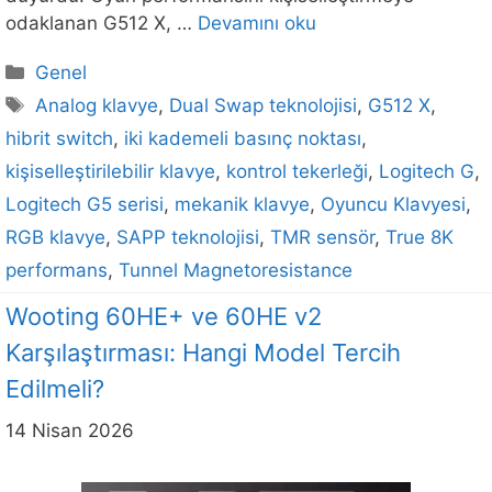
odaklanan G512 X, …
Devamını oku
Kategoriler
Genel
Etiketler
Analog klavye
,
Dual Swap teknolojisi
,
G512 X
,
hibrit switch
,
iki kademeli basınç noktası
,
kişiselleştirilebilir klavye
,
kontrol tekerleği
,
Logitech G
,
Logitech G5 serisi
,
mekanik klavye
,
Oyuncu Klavyesi
,
RGB klavye
,
SAPP teknolojisi
,
TMR sensör
,
True 8K
performans
,
Tunnel Magnetoresistance
Wooting 60HE+ ve 60HE v2
Karşılaştırması: Hangi Model Tercih
Edilmeli?
14 Nisan 2026