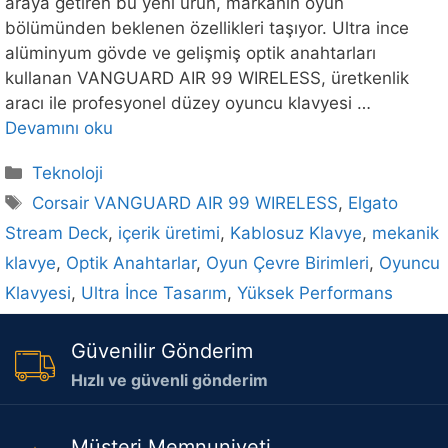
araya getiren bu yeni ürün, markanın oyun
bölümünden beklenen özellikleri taşıyor. Ultra ince
alüminyum gövde ve gelişmiş optik anahtarları
kullanan VANGUARD AIR 99 WIRELESS, üretkenlik
aracı ile profesyonel düzey oyuncu klavyesi …
Devamını oku
Kategoriler
Teknoloji
Etiketler
Corsair VANGUARD AIR 99 WIRELESS
,
Elgato
Stream Deck
,
içerik üretimi
,
Kablosuz Klavye
,
mekanik
klavye
,
Optik Anahtarlar
,
Oyun Çevre Birimleri
,
Oyuncu
Klavyesi
,
Ultra İnce Tasarım
,
Yüksek Performans
Güvenilir Gönderim
Hızlı ve güvenli gönderim
Müşteri Memnuniyeti