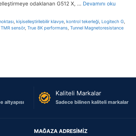
selleştirmeye odaklanan G512 X, …
Devamını oku
noktası
,
kişiselleştirilebilir klavye
,
kontrol tekerleği
,
Logitech G
,
,
TMR sensör
,
True 8K performans
,
Tunnel Magnetoresistance
Kaliteli Markalar
 altyapısı
Sadece bilinen kaliteli markalar
MAĞAZA ADRESİMİZ