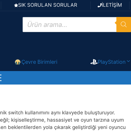
SIK SORULAN SORULAR
İLETİŞİM
Products
search
Çevre Birimleri
PlayStation
E
anik switch kullanımını aynı klavyede buluşturuyor.
 değil; kişiselleştirme, hassasiyet ve oyun tarzına uyum
en beklentilerden yola çıkarak geliştirdiği yeni oyuncu