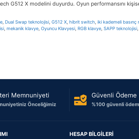
tech G512 X modelini duyurdu. Oyun performansını kişi
ye
,
Dual Swap teknolojisi
,
G512 X
,
hibrit switch
,
iki kademeli basınç 
si
,
mekanik klavye
,
Oyuncu Klavyesi
,
RGB klavye
,
SAPP teknolojisi
teri Memnuniyeti
Güvenli Ödeme
uniyetiniz Önceliğimiz
%100 güvenli ödeme
IMI
HESAP BİLGİLERİ