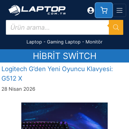
İçeriğe
atla
Products
search
Laptop
-
Gaming Laptop
-
Monitör
HIBRIT SWITCH
Logitech G’den Yeni Oyuncu Klavyesi:
G512 X
28 Nisan 2026