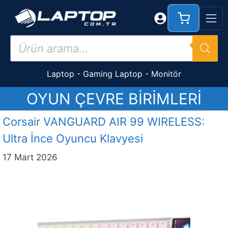
İçeriğe
atla
Products
search
Laptop
-
Gaming Laptop
-
Monitör
OYUN ÇEVRE BIRIMLERI
Corsair VANGUARD AIR 99 WIRELESS:
Ultra İnce Oyuncu Klavyesi
17 Mart 2026