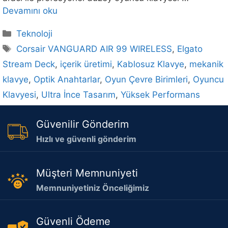
Devamını oku
Kategoriler
Teknoloji
Etiketler
Corsair VANGUARD AIR 99 WIRELESS
,
Elgato
Stream Deck
,
içerik üretimi
,
Kablosuz Klavye
,
mekanik
klavye
,
Optik Anahtarlar
,
Oyun Çevre Birimleri
,
Oyuncu
Klavyesi
,
Ultra İnce Tasarım
,
Yüksek Performans
Güvenilir Gönderim
Hızlı ve güvenli gönderim
Müşteri Memnuniyeti
Memnuniyetiniz Önceliğimiz
Güvenli Ödeme