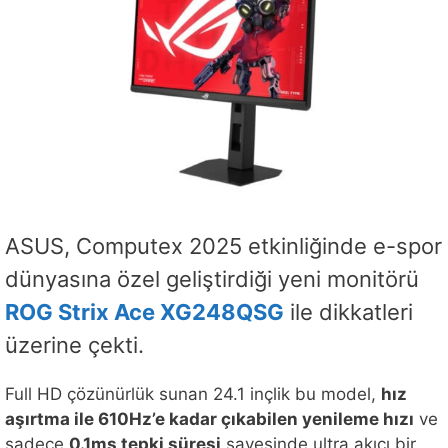
ASUS, Computex 2025 etkinliğinde e-spor
dünyasına özel geliştirdiği yeni monitörü
ROG Strix Ace XG248QSG
ile dikkatleri
üzerine çekti.
Full HD çözünürlük sunan 24.1 inçlik bu model,
hız
aşırtma ile 610Hz’e kadar çıkabilen yenileme hızı
ve
sadece
0.1ms tepki süresi
sayesinde ultra akıcı bir