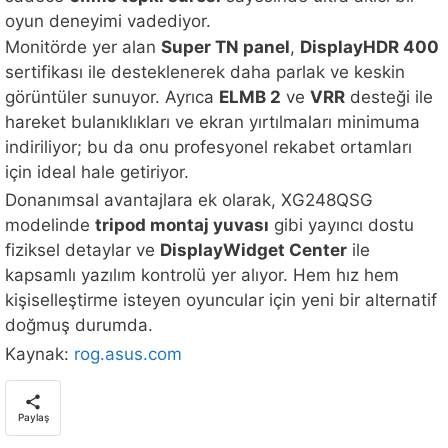
oyun deneyimi vadediyor.
Monitörde yer alan
Super TN panel
,
DisplayHDR 400
sertifikası ile desteklenerek daha parlak ve keskin
görüntüler sunuyor. Ayrıca
ELMB 2
ve
VRR
desteği ile
hareket bulanıklıkları ve ekran yırtılmaları minimuma
indiriliyor; bu da onu profesyonel rekabet ortamları
için ideal hale getiriyor.
Donanımsal avantajlara ek olarak, XG248QSG
modelinde
tripod montaj yuvası
gibi yayıncı dostu
fiziksel detaylar ve
DisplayWidget Center
ile
kapsamlı yazılım kontrolü yer alıyor. Hem hız hem
kişiselleştirme isteyen oyuncular için yeni bir alternatif
doğmuş durumda.
Kaynak:
rog.asus.com
Paylaş