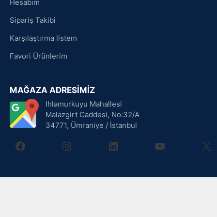
Hesabım
Sipariş Takibi
Karşılaştırma listem
Favori Ürünlerim
MAĞAZA ADRESİMİZ
Ihlamurkuyu Mahallesi
Malazgirt Caddesi, No:32/A
34771, Ümraniye / İstanbul
facebook
instagram
linkedin
youtube
X