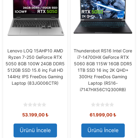
Lenovo LOQ 15AHP10 AMD
Thunderobot RS16 Intel Core
Ryzen 7-250 GeForce RTX
i7-14700HX GeForce RTX
5050 8GB 100W 24GB DDR5
5060 8GB 115W 16GB DDR5
512GB SSD 15.6 inç Full HD
1TB SSD 16 inç 2K QHD+
144Hz IPS FreeDos Gaming
300Hz FreeDos Gaming
Laptop (83JG006CTR)
Laptop (RS16-
i7147HX56C1Q300RB)
0
0
53.199,00
₺
61.999,00
₺
o
o
u
u
t
t
o
o
Ürünü İncele
Ürünü İncele
f
f
5
5