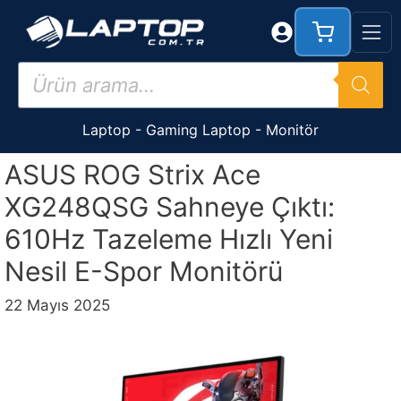
İçeriğe
atla
Products
search
Laptop
-
Gaming Laptop
-
Monitör
ASUS ROG Strix Ace
XG248QSG Sahneye Çıktı:
610Hz Tazeleme Hızlı Yeni
Nesil E-Spor Monitörü
22 Mayıs 2025