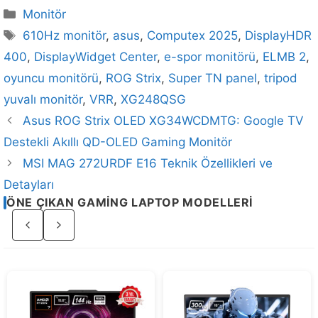
Kategoriler
Monitör
Etiketler
610Hz monitör
,
asus
,
Computex 2025
,
DisplayHDR
400
,
DisplayWidget Center
,
e-spor monitörü
,
ELMB 2
,
oyuncu monitörü
,
ROG Strix
,
Super TN panel
,
tripod
yuvalı monitör
,
VRR
,
XG248QSG
Asus ROG Strix OLED XG34WCDMTG: Google TV
Destekli Akıllı QD-OLED Gaming Monitör
MSI MAG 272URDF E16 Teknik Özellikleri ve
Detayları
ÖNE ÇIKAN GAMING LAPTOP MODELLERI
Sayfa
2
/
4