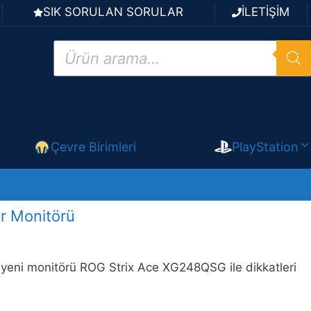
SIK SORULAN SORULAR
İLETİŞİM
Products
search
Çevre Birimleri
PlayStation
r Monitörü
 yeni monitörü ROG Strix Ace XG248QSG ile dikkatleri