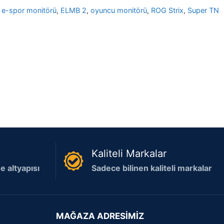
,
e-spor monitörü
,
ELMB 2
,
oyuncu monitörü
,
ROG Strix
,
Super TN
Kaliteli Markalar
 altyapısı
Sadece bilinen kaliteli markalar
MAĞAZA ADRESİMİZ