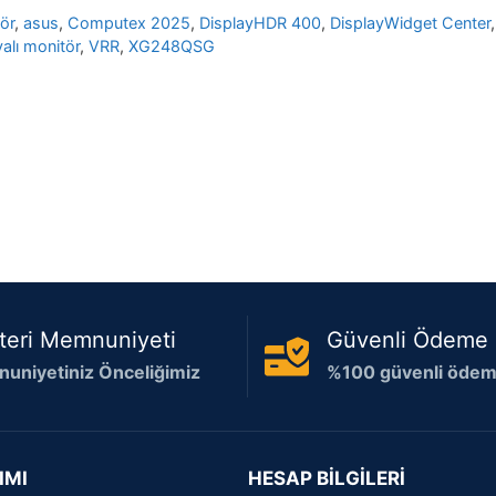
ör
,
asus
,
Computex 2025
,
DisplayHDR 400
,
DisplayWidget Center
valı monitör
,
VRR
,
XG248QSG
teri Memnuniyeti
Güvenli Ödeme
uniyetiniz Önceliğimiz
%100 güvenli ödeme
IMI
HESAP BİLGİLERİ