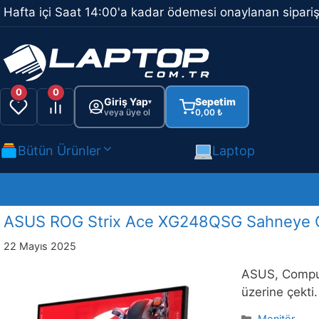
İçeriğe
Hafta içi Saat 14:00'a kadar ödemesi onaylanan sipariş
atla
0
0
Giriş Yap
Sepetim
▾
veya üye ol
0,00
₺
Bütün Ürünler
Laptop
ASUS ROG Strix Ace XG248QSG Sahneye Çık
22 Mayıs 2025
ASUS, Compute
üzerine çekti.
Kategoriler
Monitör