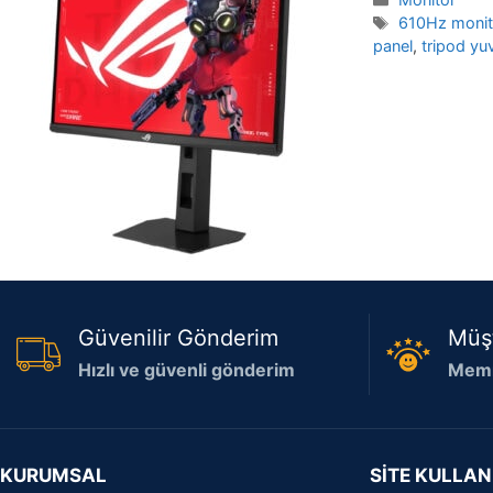
Etiketler
610Hz monit
panel
,
tripod yu
Güvenilir Gönderim
Müş
Hızlı ve güvenli gönderim
Memn
KURUMSAL
SİTE KULLAN