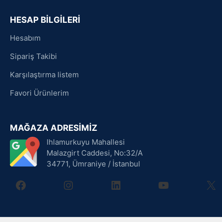
HESAP BİLGİLERİ
Hesabım
Sipariş Takibi
Karşılaştırma listem
Favori Ürünlerim
MAĞAZA ADRESİMİZ
Ihlamurkuyu Mahallesi
Malazgirt Caddesi, No:32/A
34771, Ümraniye / İstanbul
facebook
instagram
linkedin
youtube
X