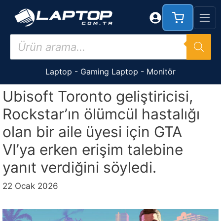
İçeriğe
atla
Products
search
Laptop
-
Gaming Laptop
-
Monitör
Ubisoft Toronto geliştiricisi,
Rockstar’ın ölümcül hastalığı
olan bir aile üyesi için GTA
VI’ya erken erişim talebine
yanıt verdiğini söyledi.
22 Ocak 2026