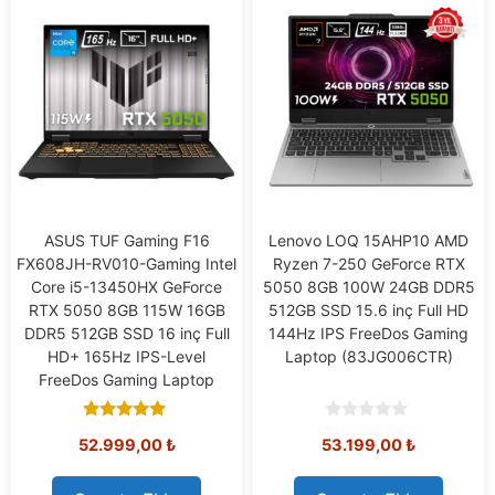
ASUS TUF Gaming F16
Lenovo LOQ 15AHP10 AMD
FX608JH-RV010-Gaming Intel
Ryzen 7-250 GeForce RTX
Core i5-13450HX GeForce
5050 8GB 100W 24GB DDR5
RTX 5050 8GB 115W 16GB
512GB SSD 15.6 inç Full HD
DDR5 512GB SSD 16 inç Full
144Hz IPS FreeDos Gaming
HD+ 165Hz IPS-Level
Laptop (83JG006CTR)
FreeDos Gaming Laptop
5.00
0
52.999,00
₺
53.199,00
₺
out of 5
o
u
t
o