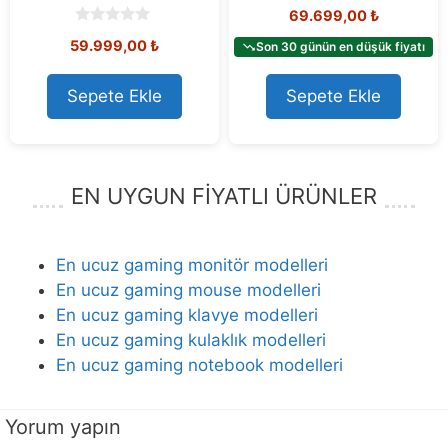
0
69.699,00
₺
o
u
0
59.999,00
₺
t
Son 30 günün en düşük fiyatı
o
o
u
f
t
5
o
Sepete Ekle
Sepete Ekle
f
5
EN UYGUN FİYATLI ÜRÜNLER
En ucuz gaming monitör modelleri
En ucuz gaming mouse modelleri
En ucuz gaming klavye modelleri
En ucuz gaming kulaklık modelleri
En ucuz gaming notebook modelleri
Yorum yapın