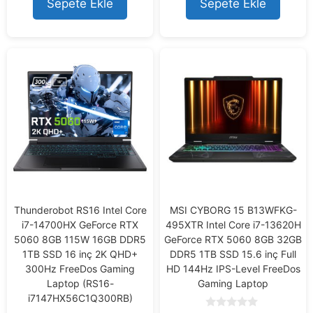
Sepete Ekle
Sepete Ekle
f
5
Thunderobot RS16 Intel Core
MSI CYBORG 15 B13WFKG-
i7-14700HX GeForce RTX
495XTR Intel Core i7-13620H
5060 8GB 115W 16GB DDR5
GeForce RTX 5060 8GB 32GB
1TB SSD 16 inç 2K QHD+
DDR5 1TB SSD 15.6 inç Full
300Hz FreeDos Gaming
HD 144Hz IPS-Level FreeDos
Laptop (RS16-
Gaming Laptop
i7147HX56C1Q300RB)