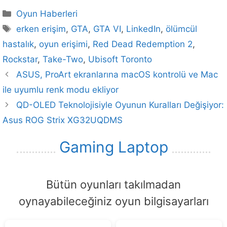
Kategoriler
Oyun Haberleri
Etiketler
erken erişim
,
GTA
,
GTA VI
,
LinkedIn
,
ölümcül
hastalık
,
oyun erişimi
,
Red Dead Redemption 2
,
Rockstar
,
Take-Two
,
Ubisoft Toronto
ASUS, ProArt ekranlarına macOS kontrolü ve Mac
ile uyumlu renk modu ekliyor
QD-OLED Teknolojisiyle Oyunun Kuralları Değişiyor:
Asus ROG Strix XG32UQDMS
Gaming Laptop
Bütün oyunları takılmadan
oynayabileceğiniz oyun bilgisayarları