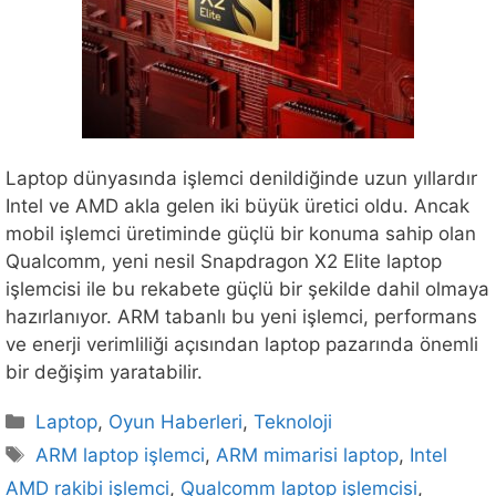
Laptop dünyasında işlemci denildiğinde uzun yıllardır
Intel ve AMD akla gelen iki büyük üretici oldu. Ancak
mobil işlemci üretiminde güçlü bir konuma sahip olan
Qualcomm, yeni nesil Snapdragon X2 Elite laptop
işlemcisi ile bu rekabete güçlü bir şekilde dahil olmaya
hazırlanıyor. ARM tabanlı bu yeni işlemci, performans
ve enerji verimliliği açısından laptop pazarında önemli
bir değişim yaratabilir.
Kategoriler
Laptop
,
Oyun Haberleri
,
Teknoloji
Etiketler
ARM laptop işlemci
,
ARM mimarisi laptop
,
Intel
AMD rakibi işlemci
,
Qualcomm laptop işlemcisi
,