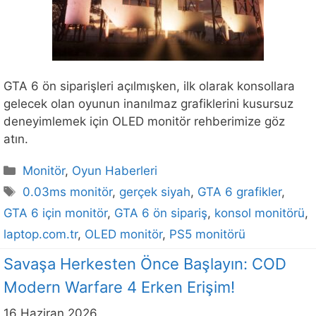
GTA 6 ön siparişleri açılmışken, ilk olarak konsollara
gelecek olan oyunun inanılmaz grafiklerini kusursuz
deneyimlemek için OLED monitör rehberimize göz
atın.
Kategoriler
Monitör
,
Oyun Haberleri
Etiketler
0.03ms monitör
,
gerçek siyah
,
GTA 6 grafikler
,
GTA 6 için monitör
,
GTA 6 ön sipariş
,
konsol monitörü
,
laptop.com.tr
,
OLED monitör
,
PS5 monitörü
Savaşa Herkesten Önce Başlayın: COD
Modern Warfare 4 Erken Erişim!
16 Haziran 2026