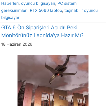
Haberleri
,
oyuncu bilgisayarı
,
PC sistem
gereksinimleri
,
RTX 5060 laptop
,
taşınabilir oyuncu
bilgisayarı
GTA 6 Ön Siparişleri Açıldı! Peki
Mönitörünüz Leonida’ya Hazır Mı?
18 Haziran 2026