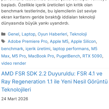
başladı. Özellikle içerik üreticileri için kritik olan
benchmark testlerinde, bu işlemcilerin üst seviye
ekran kartlarını geride bıraktığı iddiaları teknoloji
dünyasında büyük yankı uyandırdı.
Kategoriler
Genel
,
Laptop
,
Oyun Haberleri
,
Teknoloji
Etiketler
Adobe Premiere Pro
,
Apple M5
,
Apple Silicon
,
benchmark
,
içerik üretimi
,
laptop performans
,
M5
Max
,
M5 Pro
,
MacBook Pro
,
PugetBench
,
RTX 5090
,
video render
AMD FSR SDK 2.2 Duyuruldu: FSR 4.1 ve
Ray Regeneration 1.1 ile Yeni Nesil Görüntü
Teknolojileri
24 Mart 2026