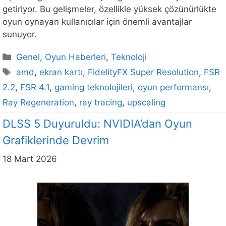
getiriyor. Bu gelişmeler, özellikle yüksek çözünürlükte
oyun oynayan kullanıcılar için önemli avantajlar
sunuyor.
Kategoriler
Genel
,
Oyun Haberleri
,
Teknoloji
Etiketler
amd
,
ekran kartı
,
FidelityFX Super Resolution
,
FSR
2.2
,
FSR 4.1
,
gaming teknolojileri
,
oyun performansı
,
Ray Regeneration
,
ray tracing
,
upscaling
DLSS 5 Duyuruldu: NVIDIA’dan Oyun
Grafiklerinde Devrim
18 Mart 2026