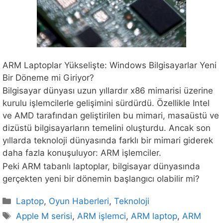
ARM Laptoplar Yükselişte: Windows Bilgisayarlar Yeni
Bir Döneme mi Giriyor?
Bilgisayar dünyası uzun yıllardır x86 mimarisi üzerine
kurulu işlemcilerle gelişimini sürdürdü. Özellikle Intel
ve AMD tarafından geliştirilen bu mimari, masaüstü ve
dizüstü bilgisayarların temelini oluşturdu. Ancak son
yıllarda teknoloji dünyasında farklı bir mimari giderek
daha fazla konuşuluyor: ARM işlemciler.
Peki ARM tabanlı laptoplar, bilgisayar dünyasında
gerçekten yeni bir dönemin başlangıcı olabilir mi?
Kategoriler
Laptop
,
Oyun Haberleri
,
Teknoloji
Etiketler
Apple M serisi
,
ARM işlemci
,
ARM laptop
,
ARM