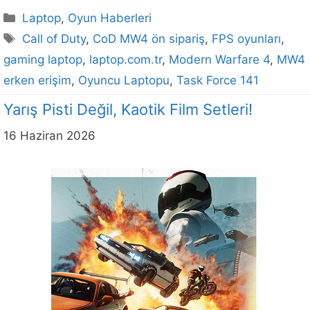
Kategoriler
Laptop
,
Oyun Haberleri
Etiketler
Call of Duty
,
CoD MW4 ön sipariş
,
FPS oyunları
,
gaming laptop
,
laptop.com.tr
,
Modern Warfare 4
,
MW4
erken erişim
,
Oyuncu Laptopu
,
Task Force 141
Yarış Pisti Değil, Kaotik Film Setleri!
16 Haziran 2026