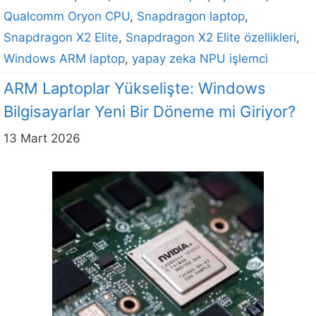
Qualcomm Oryon CPU
,
Snapdragon laptop
,
Snapdragon X2 Elite
,
Snapdragon X2 Elite özellikleri
,
Windows ARM laptop
,
yapay zeka NPU işlemci
ARM Laptoplar Yükselişte: Windows
Bilgisayarlar Yeni Bir Döneme mi Giriyor?
13 Mart 2026