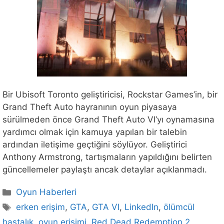
Bir Ubisoft Toronto geliştiricisi, Rockstar Games’in, bir
Grand Theft Auto hayranının oyun piyasaya
sürülmeden önce Grand Theft Auto VI’yı oynamasına
yardımcı olmak için kamuya yapılan bir talebin
ardından iletişime geçtiğini söylüyor. Geliştirici
Anthony Armstrong, tartışmaların yapıldığını belirten
güncellemeler paylaştı ancak detaylar açıklanmadı.
Kategoriler
Oyun Haberleri
Etiketler
erken erişim
,
GTA
,
GTA VI
,
LinkedIn
,
ölümcül
hastalık
,
oyun erişimi
,
Red Dead Redemption 2
,