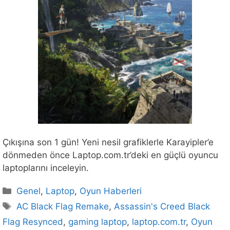
Çıkışına son 1 gün! Yeni nesil grafiklerle Karayipler’e
dönmeden önce Laptop.com.tr’deki en güçlü oyuncu
laptoplarını inceleyin.
Kategoriler
Genel
,
Laptop
,
Oyun Haberleri
Etiketler
AC Black Flag Remake
,
Assassin's Creed Black
Flag Resynced
,
gaming laptop
,
laptop.com.tr
,
Oyun