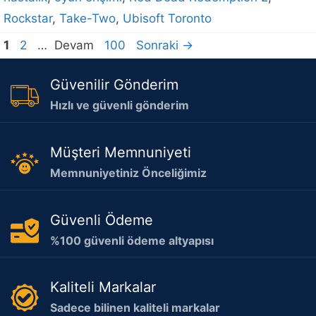
Rockstar
,
Take-Two
,
Ubisoft Toronto
Sayfa
Sayfa
Sayfa
1
2
…
Devam
100
Sonraki
→
Güvenilir Gönderim
Hızlı ve güvenli gönderim
Müşteri Memnuniyeti
Memnuniyetiniz Önceliğimiz
Güvenli Ödeme
%100 güvenli ödeme altyapısı
Kaliteli Markalar
Sadece bilinen kaliteli markalar