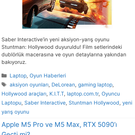
Saber Interactive’in yeni aksiyon-yarış oyunu
Stuntman: Hollywood duyuruldu! Film setlerindeki
dublörlük macerasına ve oyun detaylarına yakından
bakıyoruz.
Kategoriler
Laptop
,
Oyun Haberleri
Etiketler
aksiyon oyunları
,
DeLorean
,
gaming laptop
,
Hollywood araçları
,
K.I.T.T
,
laptop.com.tr
,
Oyuncu
Laptopu
,
Saber Interactive
,
Stuntman Hollywood
,
yeni
yarış oyunu
Apple M5 Pro ve M5 Max, RTX 5090’ı
Geçti mi?