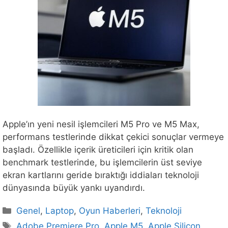
Apple’ın yeni nesil işlemcileri M5 Pro ve M5 Max,
performans testlerinde dikkat çekici sonuçlar vermeye
başladı. Özellikle içerik üreticileri için kritik olan
benchmark testlerinde, bu işlemcilerin üst seviye
ekran kartlarını geride bıraktığı iddiaları teknoloji
dünyasında büyük yankı uyandırdı.
Kategoriler
Genel
,
Laptop
,
Oyun Haberleri
,
Teknoloji
Etiketler
Adobe Premiere Pro
,
Apple M5
,
Apple Silicon
,