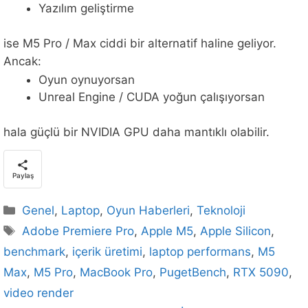
Yazılım geliştirme
ise M5 Pro / Max ciddi bir alternatif haline geliyor.
Ancak:
Oyun oynuyorsan
Unreal Engine / CUDA yoğun çalışıyorsan
hala güçlü bir NVIDIA GPU daha mantıklı olabilir.
Paylaş
Kategoriler
Genel
,
Laptop
,
Oyun Haberleri
,
Teknoloji
Etiketler
Adobe Premiere Pro
,
Apple M5
,
Apple Silicon
,
benchmark
,
içerik üretimi
,
laptop performans
,
M5
Max
,
M5 Pro
,
MacBook Pro
,
PugetBench
,
RTX 5090
,
video render