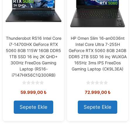
Thunderobot RS16 Intel Core
HP Omen Slim 16-an0036nt
i7-14700HX GeForce RTX
Intel Core Ultra 7-255H
5060 8GB 115W 16GB DDR5
GeForce RTX 5060 8GB 24GB
1TB SSD 16 inç 2K QHD+
DDR5 2TB SSD 16 inç WUXGA
300Hz FreeDos Gaming
165Hz 3ms IPS FreeDos
Laptop (RS16-
Gaming Laptop (CK9L3EA)
i7147HX56C1Q300RB)
0
0
59.999,00
₺
72.999,00
₺
o
o
u
u
t
t
o
o
Sepete Ekle
Sepete Ekle
f
f
5
5