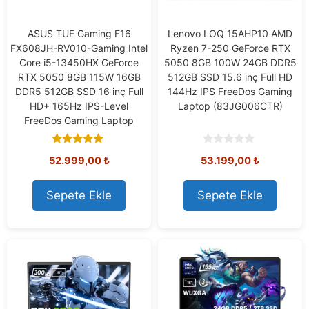
ASUS TUF Gaming F16
Lenovo LOQ 15AHP10 AMD
FX608JH-RV010-Gaming Intel
Ryzen 7-250 GeForce RTX
Core i5-13450HX GeForce
5050 8GB 100W 24GB DDR5
RTX 5050 8GB 115W 16GB
512GB SSD 15.6 inç Full HD
DDR5 512GB SSD 16 inç Full
144Hz IPS FreeDos Gaming
HD+ 165Hz IPS-Level
Laptop (83JG006CTR)
FreeDos Gaming Laptop
5.00
0
52.999,00
₺
53.199,00
₺
out of 5
o
u
t
o
Sepete Ekle
Sepete Ekle
f
5