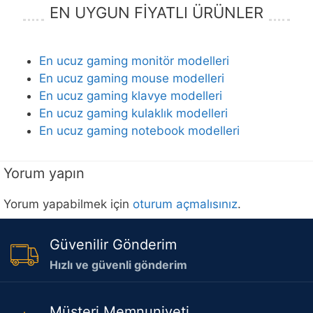
EN UYGUN FİYATLI ÜRÜNLER
En ucuz gaming monitör modelleri
En ucuz gaming mouse modelleri
En ucuz gaming klavye modelleri
En ucuz gaming kulaklık modelleri
En ucuz gaming notebook modelleri
Yorum yapın
Yorum yapabilmek için
oturum açmalısınız
.
Güvenilir Gönderim
Hızlı ve güvenli gönderim
Müşteri Memnuniyeti