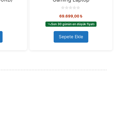
0
69.699,00
₺
o
u
t
Son 30 günün en düşük fiyatı
o
f
5
Sepete Ekle