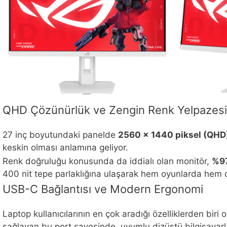
QHD Çözünürlük ve Zengin Renk Yelpazesi
27 inç boyutundaki panelde
2560 x 1440 piksel (QHD
keskin olması anlamına geliyor.
Renk doğruluğu konusunda da iddialı olan monitör,
%97
400 nit tepe parlaklığına ulaşarak hem oyunlarda hem d
USB-C Bağlantısı ve Modern Ergonomi
Laptop kullanıcılarının en çok aradığı özelliklerden biri 
sağlayan bu port sayesinde, uyumlu dizüstü bilgisayarlar