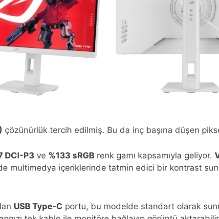
)
çözünürlük tercih edilmiş. Bu da inç başına düşen pik
 DCI-P3
ve
%133 sRGB
renk gamı kapsamıyla geliyor.
e multimedya içeriklerinde tatmin edici bir kontrast sun
olan
USB Type-C
portu, bu modelde standart olarak sunu
ınızı tek kablo ile monitöre bağlayıp görüntü aktarabilir