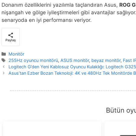
Donanım özelliklerini yazılımla taçlandıran Asus,
ROG G
nişangah ve gölge iyileştirmeleri gibi avantajlar sağlıyor
senaryoda en iyi performansı veriyor.
Paylaş
Kategoriler
Monitör
Etiketler
255Hz oyuncu monitörü
,
ASUS monitör
,
beyaz monitör
,
Fast I
Logitech G’den Yeni Kablosuz Oyuncu Kulaklığı: Logitech G3
Asus’tan Ezber Bozan Teknoloji: 4K ve 480Hz Tek Monitörde B
Bütün oyu