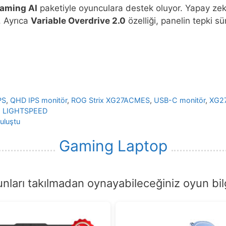
aming AI
paketiyle oyunculara destek oluyor. Yapay zeka 
. Ayrıca
Variable Overdrive 2.0
özelliği, panelin tepki s
PS
,
QHD IPS monitör
,
ROG Strix XG27ACMES
,
USB-C monitör
,
XG2
25 LIGHTSPEED
uluştu
Gaming Laptop
nları takılmadan oynayabileceğiniz oyun bilg