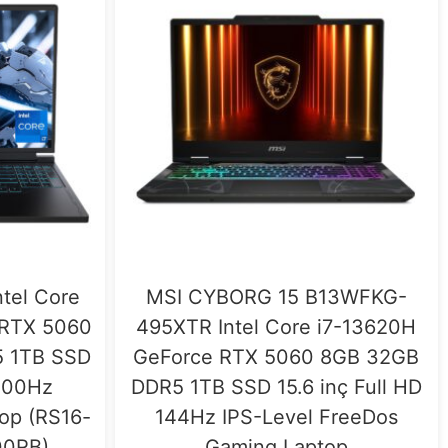
tel Core
MSI CYBORG 15 B13WFKG-
 RTX 5060
495XTR Intel Core i7-13620H
 1TB SSD
GeForce RTX 5060 8GB 32GB
300Hz
DDR5 1TB SSD 15.6 inç Full HD
op (RS16-
144Hz IPS-Level FreeDos
00RB)
Gaming Laptop