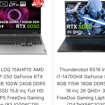
 LOQ 15AHP10 AMD
Thunderobot RS16 In
7-250 GeForce RTX
i7-14700HX GeForce
GB 100W 24GB DDR5
8GB 115W 16GB DDR5
SD 15.6 inç Full HD
16 inç 2K QHD+ 
IPS FreeDos Gaming
FreeDos Gaming Lapt
op (83JG006CTR)
i7147HX56C1Q3