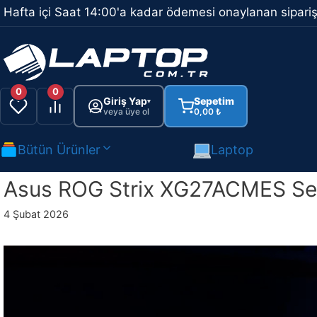
İçeriğe
Hafta içi Saat 14:00'a kadar ödemesi onaylanan sipariş
atla
0
0
Giriş Yap
Sepetim
▾
veya üye ol
0,00
₺
Bütün Ürünler
Laptop
Asus ROG Strix XG27ACMES Seri
4 Şubat 2026