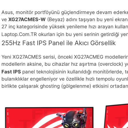
Asus, monitör portföyünü güçlendirmeye devam ederken, R
ve
XG27ACMES-W
(Beyaz) adını taşıyan bu yeni ekranla
27 inç kategorisinde yüksek yenileme hızı arayan kullanıc
Laptop.Com.TR okurları için bu yeni serinin getirdiği yeni
255Hz Fast IPS Panel ile Akıcı Görsellik
Yeni XG27ACMES serisi, önceki XG27ACMEG modellerinin
modellerin aksine, bu cihazlar hız aşırtma (overclock)
Fast IPS
panel teknolojisinin kullanıldığı monitörlerde,
bulanıklıklar engelleniyor ve özellikle hızlı tempolu oy
birlikte çalışarak ghosting (gölgelenme) etkisini ortadan 