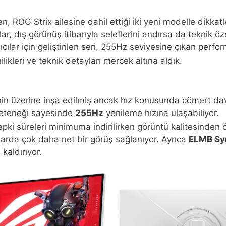
OG Strix ailesine dahil ettiği iki yeni modelle dikkatle
r, dış görünüş itibarıyla seleflerini andırsa da teknik öz
ılar için geliştirilen seri, 255Hz seviyesine çıkan perfor
likleri ve teknik detayları mercek altına aldık.
 üzerine inşa edilmiş ancak hız konusunda cömert davr
 yeteneği sayesinde
255Hz
yenileme hızına ulaşabiliyor.
 tepki süreleri minimuma indirilirken görüntü kalitesinde
unlarda çok daha net bir görüş sağlanıyor. Ayrıca
ELMB Sy
kaldırıyor.