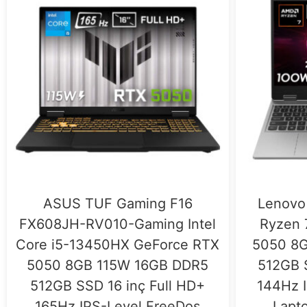
ASUS TUF Gaming F16
Lenovo
FX608JH-RV010-Gaming Intel
Ryzen 
Core i5-13450HX GeForce RTX
5050 8
5050 8GB 115W 16GB DDR5
512GB S
512GB SSD 16 inç Full HD+
144Hz 
165Hz IPS-Level FreeDos
Lapt