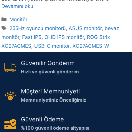
Devamını oku
Kategoriler
Monitör
Etiketler
255Hz oyuncu monitörü
,
ASUS monitör
,
beyaz
monitör
,
Fast IPS
,
QHD IPS monitör
,
ROG Strix
XG27ACMES
,
USB-C monitör
,
XG27ACMES-W
Güvenilir Gönderim
Hızlı ve güvenli gönderim
Müşteri Memnuniyeti
Memnuniyetiniz Önceliğimiz
Güvenli Ödeme
%100 güvenli ödeme altyapısı