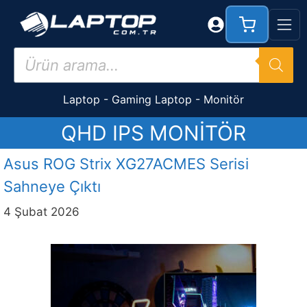
İçeriğe
atla
Products
search
Laptop
-
Gaming Laptop
-
Monitör
QHD IPS MONITÖR
Asus ROG Strix XG27ACMES Serisi
Sahneye Çıktı
4 Şubat 2026