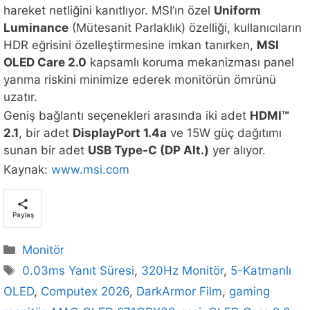
hareket netliğini kanıtlıyor. MSI’ın özel
Uniform
Luminance
(Mütesanit Parlaklık) özelliği, kullanıcıların
HDR eğrisini özelleştirmesine imkan tanırken,
MSI
OLED Care 2.0
kapsamlı koruma mekanizması panel
yanma riskini minimize ederek monitörün ömrünü
uzatır.
Geniş bağlantı seçenekleri arasında iki adet
HDMI™
2.1
, bir adet
DisplayPort 1.4a
ve 15W güç dağıtımı
sunan bir adet
USB Type-C (DP Alt.)
yer alıyor.
Kaynak:
www.msi.com
Paylaş
Kategoriler
Monitör
Etiketler
0.03ms Yanıt Süresi
,
320Hz Monitör
,
5-Katmanlı
OLED
,
Computex 2026
,
DarkArmor Film
,
gaming