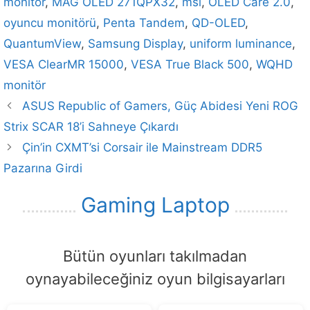
monitör
,
MAG OLED 271QPX32
,
msi
,
OLED Care 2.0
,
oyuncu monitörü
,
Penta Tandem
,
QD-OLED
,
QuantumView
,
Samsung Display
,
uniform luminance
,
VESA ClearMR 15000
,
VESA True Black 500
,
WQHD
monitör
ASUS Republic of Gamers, Güç Abidesi Yeni ROG
Strix SCAR 18’i Sahneye Çıkardı
Çin’in CXMT’si Corsair ile Mainstream DDR5
Pazarına Girdi
Gaming Laptop
Bütün oyunları takılmadan
oynayabileceğiniz oyun bilgisayarları