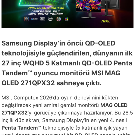
Samsung Display’in öncü QD-OLED
teknolojisiyle güçlendirilen, dünyanın ilk
27 inç WQHD 5 Katmanlı QD-OLED Penta
Tandem™ oyuncu monitörü MSI MAG
OLED 271QPX32 sahneye çıktı.
MSI, Computex 2026’da oyun deneyimini kökten
değiştirecek yeni amiral gemisi monitörü
MAG OLED
271QPX32
‘yi görücüye çıkarmaya hazırlanıyor. Bu 26.5
inçlik düz ekran, Samsung Display’in en yeni 4. nesil
Penta Tandem™
teknolojisiyle (5 katmanlı ışık yayan