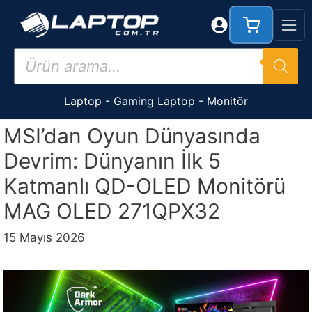
İçeriğe
atla
Products
search
Laptop
-
Gaming Laptop
-
Monitör
MSI’dan Oyun Dünyasında
Devrim: Dünyanın İlk 5
Katmanlı QD-OLED Monitörü
MAG OLED 271QPX32
15 Mayıs 2026