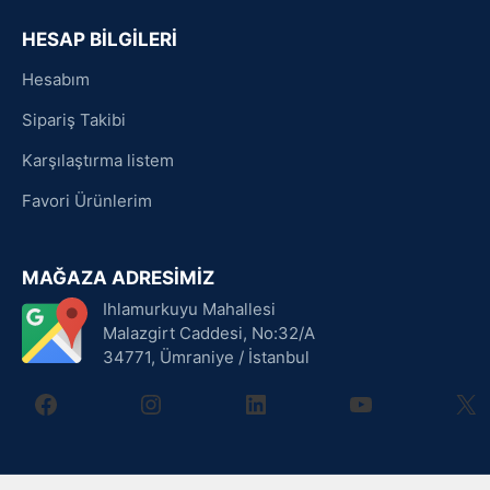
HESAP BİLGİLERİ
Hesabım
Sipariş Takibi
Karşılaştırma listem
Favori Ürünlerim
MAĞAZA ADRESİMİZ
Ihlamurkuyu Mahallesi
Malazgirt Caddesi, No:32/A
34771, Ümraniye / İstanbul
facebook
instagram
linkedin
youtube
X