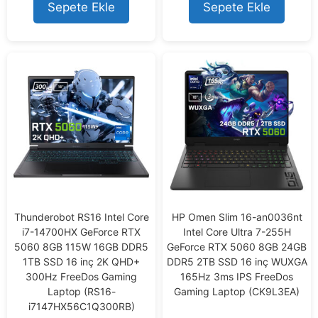
o
Sepete Ekle
Sepete Ekle
f
5
Thunderobot RS16 Intel Core
HP Omen Slim 16-an0036nt
i7-14700HX GeForce RTX
Intel Core Ultra 7-255H
5060 8GB 115W 16GB DDR5
GeForce RTX 5060 8GB 24GB
1TB SSD 16 inç 2K QHD+
DDR5 2TB SSD 16 inç WUXGA
300Hz FreeDos Gaming
165Hz 3ms IPS FreeDos
Laptop (RS16-
Gaming Laptop (CK9L3EA)
i7147HX56C1Q300RB)