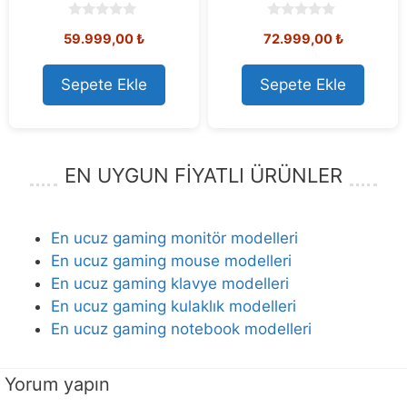
0
0
59.999,00
₺
72.999,00
₺
o
o
u
u
t
t
o
o
Sepete Ekle
Sepete Ekle
f
f
5
5
EN UYGUN FİYATLI ÜRÜNLER
En ucuz gaming monitör modelleri
En ucuz gaming mouse modelleri
En ucuz gaming klavye modelleri
En ucuz gaming kulaklık modelleri
En ucuz gaming notebook modelleri
Yorum yapın