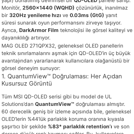
yapı) donatılmış devrimsel bir
QD-OLED
panele sahip.
Monitör,
2560×1440 (WQHD)
çözünürlük, inanılmaz
bir
320Hz yenileme hızı
ve
0.03ms (GtG)
yanıt
süresi sunarak oyun performansını zirveye taşıyor.
Ayrıca,
DarkArmor Film
teknolojisi ile görsel kaliteyi ve
dayanıklılığı artırıyor.
MAG OLED 271QPX32, geleneksel OLED panellerin
teknik sınırlamalarını aşmak için QD-OLED’in üç büyük
avantajından yararlanarak kullanıcılara olağanüstü bir
görsel deneyim sunuyor:
1. QuantumView™ Doğrulaması: Her Açıdan
Kusursuz Görüntü
Tüm MSI QD-OLED serisi gibi bu model de UL
Solutions’dan
QuantumView™
doğrulaması almıştır.
60 derecelik geniş bir izleme açısında bile, geleneksel
OLED’lerin %44’lük parlaklık koruma oranına kıyasla
şaşırtıcı bir şekilde
%83* parlaklık retention’ı
ve son
derece düşük renk kayması sağlar. Bu, kullanıcılara