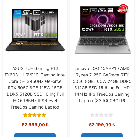
ASUS TUF Gaming F16
Lenovo LOQ 15AHP10 AMD
FX608JH-RV010-Gaming Intel
Ryzen 7-250 GeForce RTX
Core i5-13450HX GeForce
5050 8GB 100W 24GB DDR5
RTX 5050 8GB 115W 16GB
512GB SSD 15.6 inç Full HD
DDR5 512GB SSD 16 inç Full
144Hz IPS FreeDos Gaming
HD+ 165Hz IPS-Level
Laptop (83JG006CTR)
FreeDos Gaming Laptop
5.00
0
52.999,00
₺
53.199,00
₺
out of 5
o
u
t