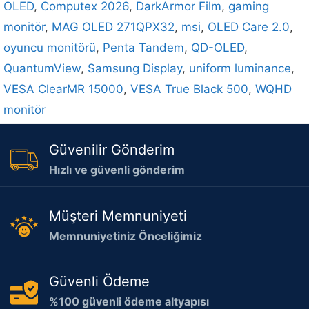
OLED
,
Computex 2026
,
DarkArmor Film
,
gaming
monitör
,
MAG OLED 271QPX32
,
msi
,
OLED Care 2.0
,
oyuncu monitörü
,
Penta Tandem
,
QD-OLED
,
QuantumView
,
Samsung Display
,
uniform luminance
,
VESA ClearMR 15000
,
VESA True Black 500
,
WQHD
monitör
Güvenilir Gönderim
Hızlı ve güvenli gönderim
Müşteri Memnuniyeti
Memnuniyetiniz Önceliğimiz
Güvenli Ödeme
%100 güvenli ödeme altyapısı