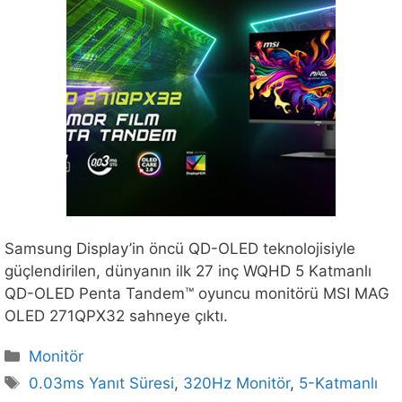
Samsung Display’in öncü QD-OLED teknolojisiyle
güçlendirilen, dünyanın ilk 27 inç WQHD 5 Katmanlı
QD-OLED Penta Tandem™ oyuncu monitörü MSI MAG
OLED 271QPX32 sahneye çıktı.
Kategoriler
Monitör
Etiketler
0.03ms Yanıt Süresi
,
320Hz Monitör
,
5-Katmanlı