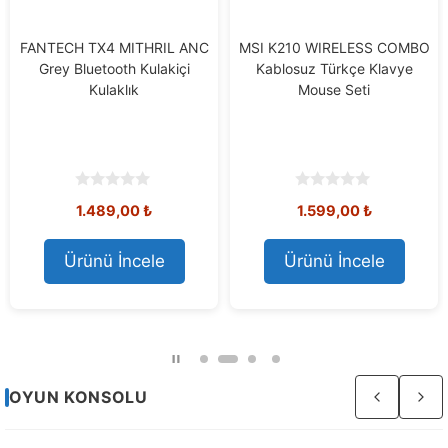
FANTECH TX4 MITHRIL ANC
MSI K210 WIRELESS COMBO
Grey Bluetooth Kulakiçi
Kablosuz Türkçe Klavye
Kulaklık
Mouse Seti
0
0
1.489,00
₺
1.599,00
₺
o
o
u
u
t
t
o
o
Ürünü İncele
Ürünü İncele
f
f
5
5
Sayfa
OYUN KONSOLU
2
/