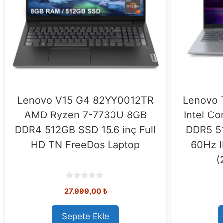
Lenovo V15 G4 82YY0012TR
Lenovo 
AMD Ryzen 7-7730U 8GB
Intel Co
DDR4 512GB SSD 15.6 inç Full
DDR5 5
HD TN FreeDos Laptop
60Hz I
(
0
27.999,00
₺
o
u
t
o
Sepete Ekle
f