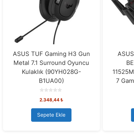
ASUS TUF Gaming H3 Gun
ASUS
Metal 7.1 Surround Oyuncu
BE
Kulaklık (90YH028G-
11525M
B1UA00)
7 Gam
0
2.348,44
₺
o
u
t
o
Sepete Ekle
f
5