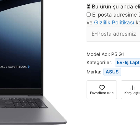
⏳
Bu ürün şu anda eli
E-posta adresime ü
ve
Gizlilik Politikası
ko
E-
posta
Bu
Adresi
ürün
Model Adı:
P5 G1
stoğa
Kategoriler:
Ev-İş Lap
döndüğünde
Marka:
ASUS
bildirim
almak
için
Favorilere ekle
Karşılaştı
e-
posta
adresinizi
girin.