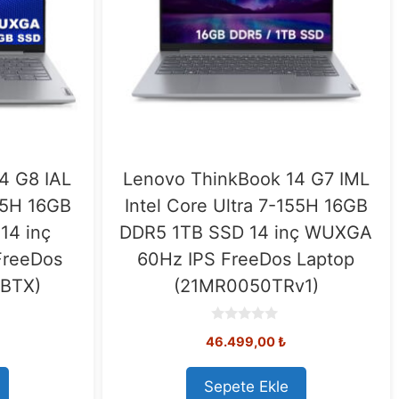
4 G8 IAL
Lenovo ThinkBook 14 G7 IML
255H 16GB
Intel Core Ultra 7-155H 16GB
14 inç
DDR5 1TB SSD 14 inç WUXGA
FreeDos
60Hz IPS FreeDos Laptop
7BTX)
(21MR0050TRv1)
0
46.499,00
₺
o
u
t
o
Sepete Ekle
f