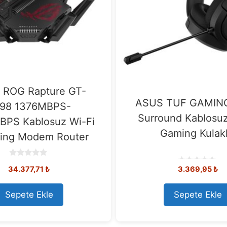
 ROG Rapture GT-
ASUS TUF GAMING 
98 1376MBPS-
Surround Kablosuz
BPS Kablosuz Wi-Fi
Gaming Kulakl
ing Modem Router
0
34.377,71
₺
3.369,95
₺
o
0
u
o
t
u
o
t
Sepete Ekle
Sepete Ekle
f
o
5
f
5