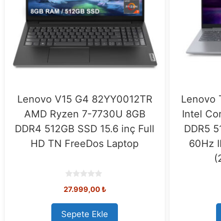
Lenovo V15 G4 82YY0012TR
Lenovo 
AMD Ryzen 7-7730U 8GB
Intel Co
DDR4 512GB SSD 15.6 inç Full
DDR5 5
HD TN FreeDos Laptop
60Hz I
(
0
27.999,00
₺
o
u
t
o
Sepete Ekle
f