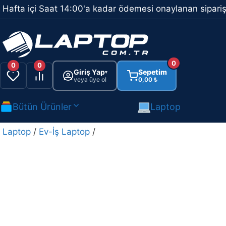
İçeriğe
Hafta içi Saat 14:00'a kadar ödemesi onaylanan sipariş
atla
0
0
0
Giriş Yap
Sepetim
▾
veya üye ol
0,00
₺
Bütün Ürünler
Laptop
Laptop
/
Ev-İş Laptop
/