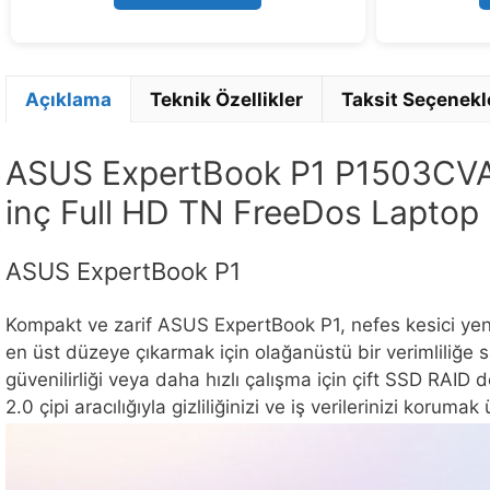
5
Açıklama
Teknik Özellikler
Taksit Seçenekl
ASUS ExpertBook P1 P1503CVA
inç Full HD TN FreeDos Laptop
ASUS ExpertBook P1
Kompakt ve zarif ASUS ExpertBook P1, nefes kesici yeni 
en üst düzeye çıkarmak için olağanüstü bir verimliliğe s
güvenilirliği veya daha hızlı çalışma için çift SSD RAI
2.0 çipi aracılığıyla gizliliğinizi ve iş verilerinizi ko