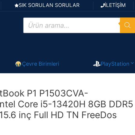
SIK SORULAN SORULAR
İLETİŞİM
Products
search
Çevre Birimleri
PlayStation
tBook P1 P1503CVA-
Intel Core i5-13420H 8GB DDR5
5.6 inç Full HD TN FreeDos