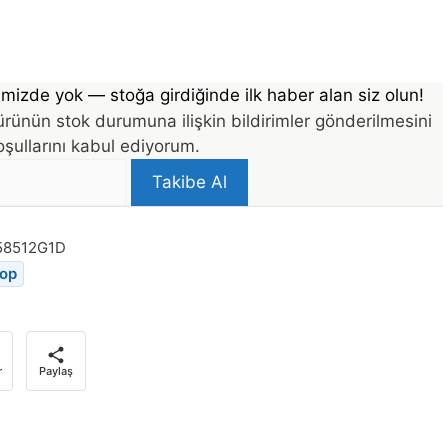
mizde yok — stoğa girdiğinde ilk haber alan siz olun!
rünün stok durumuna ilişkin bildirimler gönderilmesini
şullarını kabul ediyorum.
Takibe Al
58512G1D
top
r
Paylaş