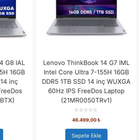
4 G8 IAL
Lenovo ThinkBook 14 G7 IML
255H 16GB
Intel Core Ultra 7-155H 16GB
14 inç
DDR5 1TB SSD 14 inç WUXGA
FreeDos
60Hz IPS FreeDos Laptop
7BTX)
(21MR0050TRv1)
0
46.499,00
₺
o
u
t
o
Sepete Ekle
f