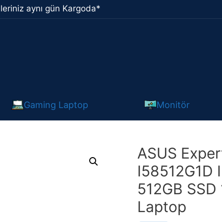
leriniz aynı gün Kargoda*
Gaming Laptop
Monitör
ASUS Exper
I58512G1D 
512GB SSD 1
Laptop