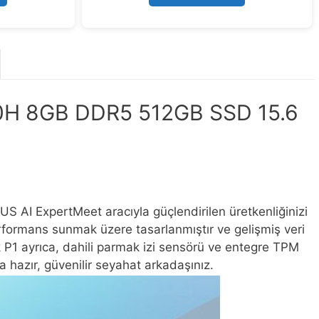
5
20H 8GB DDR5 512GB SSD 15.6
US AI ExpertMeet aracıyla güçlendirilen üretkenliğinizi
performans sunmak üzere tasarlanmıştır ve gelişmiş veri
k P1 ayrıca, dahili parmak izi sensörü ve entegre TPM
ya hazır, güvenilir seyahat arkadaşınız.