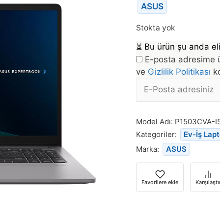
ASUS
Stokta yok
⏳
Bu ürün şu anda eli
E-posta adresime ü
ve
Gizlilik Politikası
ko
E-
posta
Bu
Adresi
ürün
Model Adı:
P1503CVA-I
stoğa
Kategoriler:
Ev-İş Lap
döndüğünde
Marka:
ASUS
bildirim
almak
için
Favorilere ekle
Karşılaştı
e-
posta
adresinizi