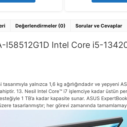
5
5
eri
Değerlendirmeler (0)
Sorular ve Cevaplar
-I58512G1D Intel Core i5-134
tasarımıyla yalnızca 1,6 kg ağırlığındadır ve yepyeni AS
ahiptir. 13. Nesil Intel Core™ i7 işlemciye kadar üstün 
D desteğiyle 1 TB’a kadar kapasite sunar. ASUS ExpertBoo
rumak üzere tasarlanmıştır; her görevi zamanında tamamlama