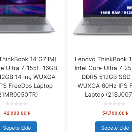
ThinkBook 14 G7 IML
Lenovo ThinkBook 1
re Ultra 7-155H 16GB
Intel Core Ultra 7-
12GB 14 inç WUXGA
DDR5 512GB SSD 
PS FreeDos Laptop
WUXGA 60Hz IPS 
21MR0050TR)
Laptop (21SJ00
0
0
42.999,00
₺
54.799,00
₺
o
o
u
u
t
t
o
o
Sepete Ekle
Sepete Ekle
f
f