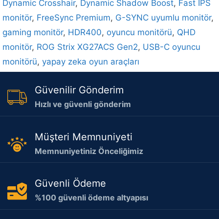
Dynamic Crosshair
,
Dynamic Shadow Boost
,
Fast IPS
monitör
,
FreeSync Premium
,
G-SYNC uyumlu monitör
,
gaming monitör
,
HDR400
,
oyuncu monitörü
,
QHD
monitör
,
ROG Strix XG27ACS Gen2
,
USB-C oyuncu
monitörü
,
yapay zeka oyun araçları
Güvenilir Gönderim
Hızlı ve güvenli gönderim
Müşteri Memnuniyeti
Memnuniyetiniz Önceliğimiz
Güvenli Ödeme
%100 güvenli ödeme altyapısı