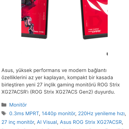
Asus, yüksek performans ve modern bağlantı
özelliklerini az yer kaplayan, kompakt bir kasada
birleştiren yeni 27 inçlik gaming monitörü ROG Strix
XG27ACSR’ı (ROG Strix XG27ACS Gen2) duyurdu.
Kategoriler
Monitör
Etiketler
0.3ms MPRT
,
1440p monitör
,
220Hz yenileme hızı
,
27 inç monitör
,
AI Visual
,
Asus ROG Strix XG27ACSR
,