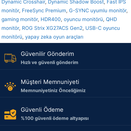
Dynamic Crosshair
,
Dynamic Shadow Boost
,
Fast IPS
monitör
,
FreeSync Premium
,
G-SYNC uyumlu monitör
,
gaming monitör
,
HDR400
,
oyuncu monitörü
,
QHD
monitör
,
ROG Strix XG27ACS Gen2
,
USB-C oyuncu
monitörü
,
yapay zeka oyun araçları
Güvenilir Gönderim
Hızlı ve güvenli gönderim
Müşteri Memnuniyeti
Memnuniyetiniz Önceliğimiz
Güvenli Ödeme
%100 güvenli ödeme altyapısı