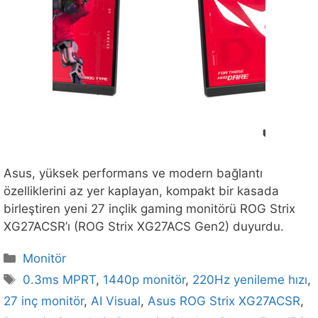
Asus, yüksek performans ve modern bağlantı
özelliklerini az yer kaplayan, kompakt bir kasada
birleştiren yeni 27 inçlik gaming monitörü ROG Strix
XG27ACSR’ı (ROG Strix XG27ACS Gen2) duyurdu.
Kategoriler
Monitör
Etiketler
0.3ms MPRT
,
1440p monitör
,
220Hz yenileme hızı
,
27 inç monitör
,
AI Visual
,
Asus ROG Strix XG27ACSR
,