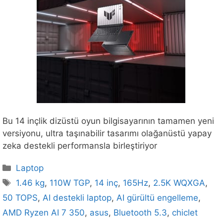
Bu 14 inçlik dizüstü oyun bilgisayarının tamamen yeni
versiyonu, ultra taşınabilir tasarımı olağanüstü yapay
zeka destekli performansla birleştiriyor
Kategoriler
Laptop
Etiketler
1.46 kg
,
110W TGP
,
14 inç
,
165Hz
,
2.5K WQXGA
,
50 TOPS
,
AI destekli laptop
,
AI gürültü engelleme
,
AMD Ryzen AI 7 350
,
asus
,
Bluetooth 5.3
,
chiclet