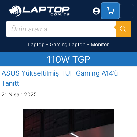
İçeriğe
atla
Products
search
Laptop
-
Gaming Laptop
-
Monitör
110W TGP
ASUS Yükseltilmiş TUF Gaming A14’ü
Tanıttı
21 Nisan 2025