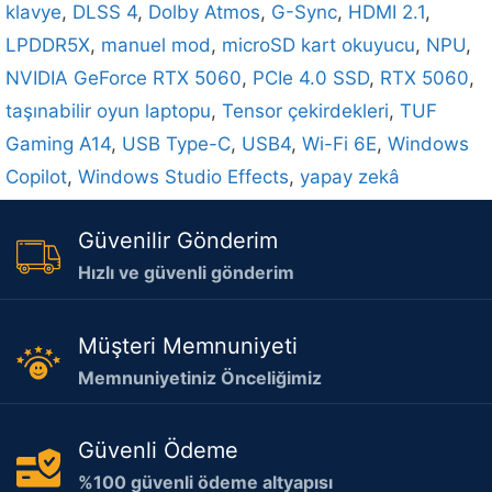
klavye
,
DLSS 4
,
Dolby Atmos
,
G-Sync
,
HDMI 2.1
,
LPDDR5X
,
manuel mod
,
microSD kart okuyucu
,
NPU
,
NVIDIA GeForce RTX 5060
,
PCIe 4.0 SSD
,
RTX 5060
,
taşınabilir oyun laptopu
,
Tensor çekirdekleri
,
TUF
Gaming A14
,
USB Type-C
,
USB4
,
Wi-Fi 6E
,
Windows
Copilot
,
Windows Studio Effects
,
yapay zekâ
Güvenilir Gönderim
Hızlı ve güvenli gönderim
Müşteri Memnuniyeti
Memnuniyetiniz Önceliğimiz
Güvenli Ödeme
%100 güvenli ödeme altyapısı