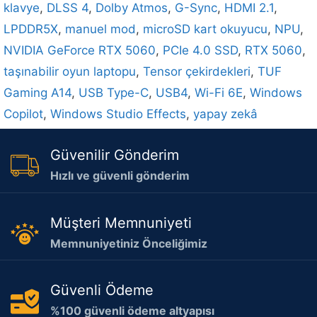
klavye
,
DLSS 4
,
Dolby Atmos
,
G-Sync
,
HDMI 2.1
,
LPDDR5X
,
manuel mod
,
microSD kart okuyucu
,
NPU
,
NVIDIA GeForce RTX 5060
,
PCIe 4.0 SSD
,
RTX 5060
,
taşınabilir oyun laptopu
,
Tensor çekirdekleri
,
TUF
Gaming A14
,
USB Type-C
,
USB4
,
Wi-Fi 6E
,
Windows
Copilot
,
Windows Studio Effects
,
yapay zekâ
Güvenilir Gönderim
Hızlı ve güvenli gönderim
Müşteri Memnuniyeti
Memnuniyetiniz Önceliğimiz
Güvenli Ödeme
%100 güvenli ödeme altyapısı