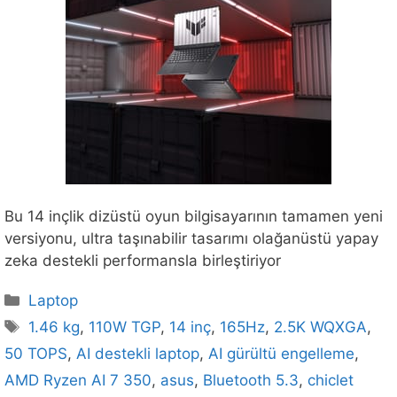
Bu 14 inçlik dizüstü oyun bilgisayarının tamamen yeni
versiyonu, ultra taşınabilir tasarımı olağanüstü yapay
zeka destekli performansla birleştiriyor
Kategoriler
Laptop
Etiketler
1.46 kg
,
110W TGP
,
14 inç
,
165Hz
,
2.5K WQXGA
,
50 TOPS
,
AI destekli laptop
,
AI gürültü engelleme
,
AMD Ryzen AI 7 350
,
asus
,
Bluetooth 5.3
,
chiclet