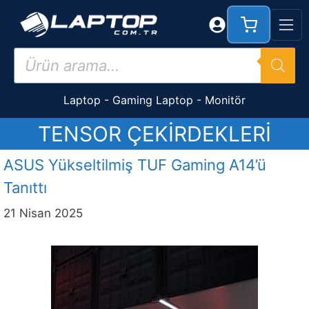
İçeriğe
atla
Products
search
Laptop
-
Gaming Laptop
-
Monitör
TENSOR ÇEKIRDEKLERI
ASUS Yükseltilmiş TUF Gaming A14’ü
Tanıttı
21 Nisan 2025