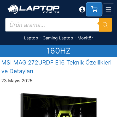
İçeriğe
atla
Products
search
Laptop
-
Gaming Laptop
-
Monitör
160HZ
MSI MAG 272URDF E16 Teknik Özellikleri
ve Detayları
23 Mayıs 2025