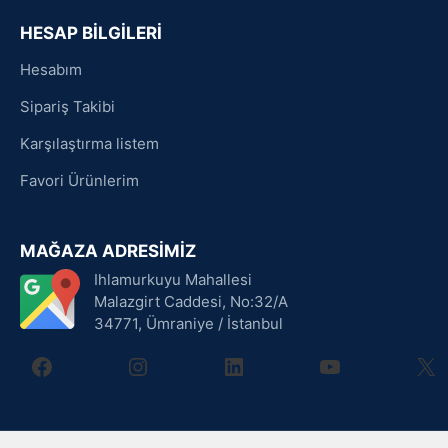
HESAP BİLGİLERİ
Hesabım
Sipariş Takibi
Karşılaştırma listem
Favori Ürünlerim
MAĞAZA ADRESİMİZ
Ihlamurkuyu Mahallesi
Malazgirt Caddesi, No:32/A
34771, Ümraniye / İstanbul
facebook
instagram
linkedin
youtube
X