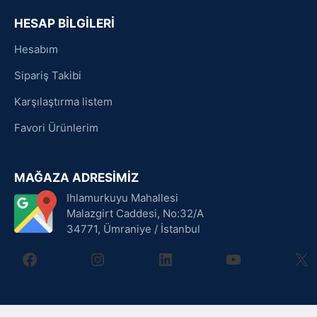
HESAP BİLGİLERİ
Hesabım
Sipariş Takibi
Karşılaştırma listem
Favori Ürünlerim
MAĞAZA ADRESİMİZ
Ihlamurkuyu Mahallesi
Malazgirt Caddesi, No:32/A
34771, Ümraniye / İstanbul
facebook
instagram
linkedin
youtube
X