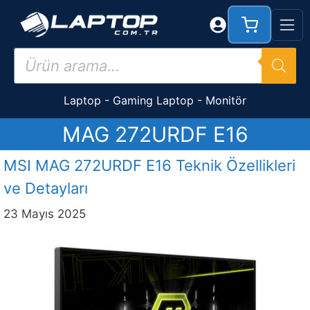
İçeriğe
atla
Products
search
Laptop
-
Gaming Laptop
-
Monitör
MAG 272URDF E16
MSI MAG 272URDF E16 Teknik Özellikleri
ve Detayları
23 Mayıs 2025