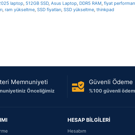
2025 laptop
,
512GB SSD
,
Asus Laptop
,
DDR5 RAM
,
fiyat performa
rı
,
ram yükseltme
,
SSD fiyatları
,
SSD yükseltme
,
thinkpad
teri Memnuniyeti
Güvenli Ödeme
uniyetiniz Önceliğimiz
%100 güvenli ödeme
IMI
HESAP BİLGİLERİ
irme
Hesabım