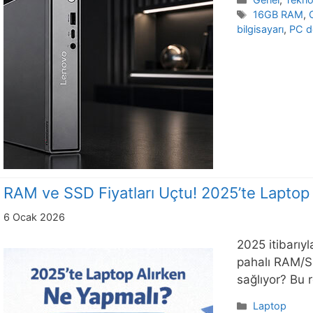
Etiketler
16GB RAM
,
bilgisayarı
,
PC d
RAM ve SSD Fiyatları Uçtu! 2025’te Laptop 
6 Ocak 2026
2025 itibarıyl
pahalı RAM/SS
sağlıyor? Bu 
Kategoriler
Laptop