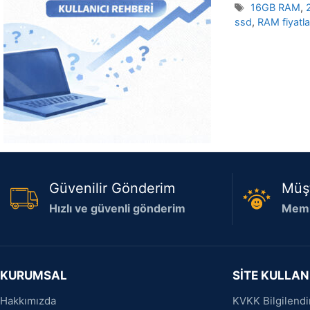
Etiketler
16GB RAM
,
ssd
,
RAM fiyatla
Güvenilir Gönderim
Müş
Hızlı ve güvenli gönderim
Memn
KURUMSAL
SİTE KULLAN
Hakkımızda
KVKK Bilgilend