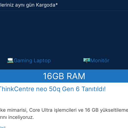
leriniz aynı gün Kargoda*
Gaming Laptop
Monitör
16GB RAM
ThinkCentre neo 50q Gen 6 Tanıtıldı!
ake mimarisi, Core Ultra işlemcileri ve 16 GB yükseltile
rını inceliyoruz.
oji