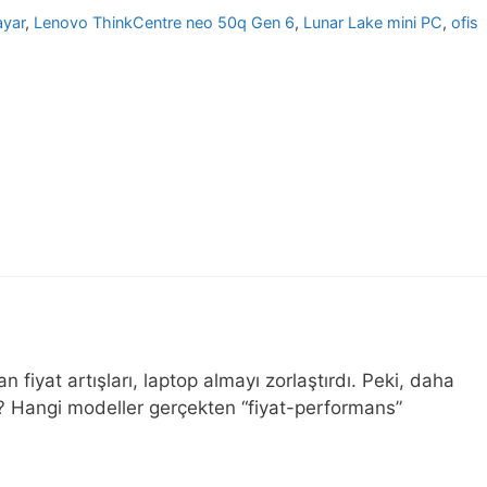
ayar
,
Lenovo ThinkCentre neo 50q Gen 6
,
Lunar Lake mini PC
,
ofis
 fiyat artışları, laptop almayı zorlaştırdı. Peki, daha
ı? Hangi modeller gerçekten “fiyat-performans”