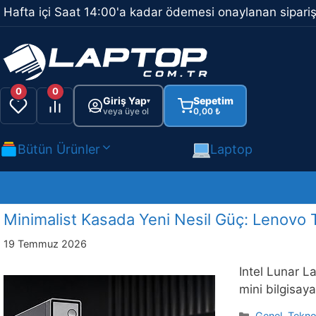
İçeriğe
Hafta içi Saat 14:00'a kadar ödemesi onaylanan sipariş
atla
0
0
Giriş Yap
Sepetim
▾
veya üye ol
0,00
₺
Bütün Ürünler
Laptop
Minimalist Kasada Yeni Nesil Güç: Lenovo 
19 Temmuz 2026
Intel Lunar L
mini bilgisaya
Kategoriler
Genel
,
Teknol