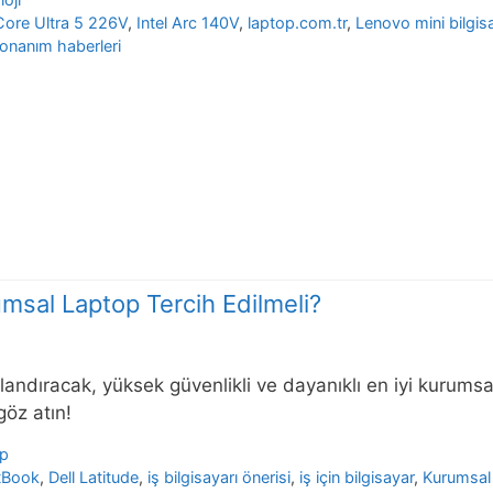
Core Ultra 5 226V
,
Intel Arc 140V
,
laptop.com.tr
,
Lenovo mini bilgis
onanım haberleri
msal Laptop Tercih Edilmeli?
ızlandıracak, yüksek güvenlikli ve dayanıklı en iyi kurumsal
öz atın!
op
tBook
,
Dell Latitude
,
iş bilgisayarı önerisi
,
iş için bilgisayar
,
Kurumsal 