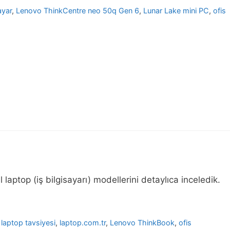
ayar
,
Lenovo ThinkCentre neo 50q Gen 6
,
Lunar Lake mini PC
,
ofis
 laptop (iş bilgisayarı) modellerini detaylıca inceledik.
laptop tavsiyesi
,
laptop.com.tr
,
Lenovo ThinkBook
,
ofis