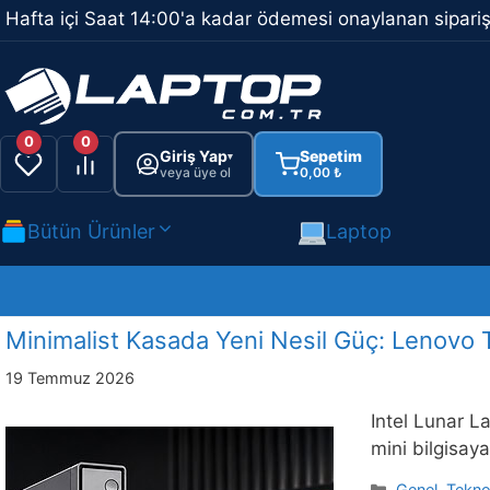
İçeriğe
Hafta içi Saat 14:00'a kadar ödemesi onaylanan sipariş
atla
0
0
Giriş Yap
Sepetim
▾
veya üye ol
0,00
₺
Bütün Ürünler
Laptop
Minimalist Kasada Yeni Nesil Güç: Lenovo 
19 Temmuz 2026
Intel Lunar L
mini bilgisaya
Kategoriler
Genel
,
Teknol