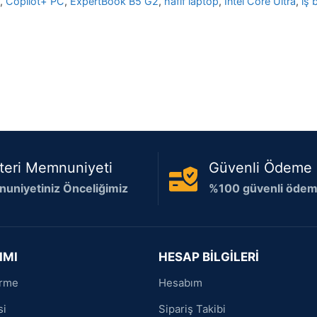
p
,
Copilot+ PC
,
ExpertBook B5 G2
,
hafif laptop
,
Intel Core Ultra
,
iş 
teri Memnuniyeti
Güvenli Ödeme
uniyetiniz Önceliğimiz
%100 güvenli ödeme
IMI
HESAP BİLGİLERİ
irme
Hesabım
si
Sipariş Takibi