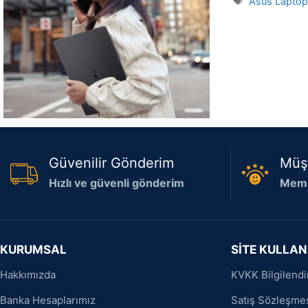
Etiketler
Asus Lapto
Güvenilir Gönderim
Müş
Hızlı ve güvenli gönderim
Memn
KURUMSAL
SİTE KULLAN
Hakkımızda
KVKK Bilgilend
Banka Hesaplarımız
Satış Sözleşme