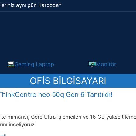
leriniz aynı gün Kargoda*
Gaming Laptop
Monitör
OFIS BILGISAYARI
ThinkCentre neo 50q Gen 6 Tanıtıldı!
ake mimarisi, Core Ultra işlemcileri ve 16 GB yükseltile
rını inceliyoruz.
oji