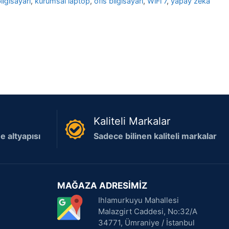
bilgisayarı
,
kurumsal laptop
,
ofis bilgisayarı
,
WiFi 7
,
yapay zeka
Kaliteli Markalar
 altyapısı
Sadece bilinen kaliteli markalar
MAĞAZA ADRESİMİZ
Ihlamurkuyu Mahallesi
Malazgirt Caddesi, No:32/A
34771, Ümraniye / İstanbul