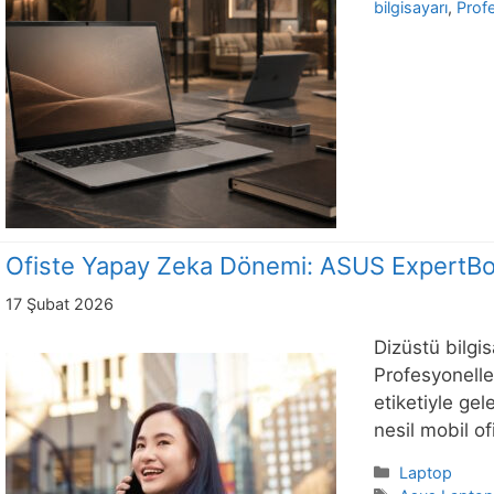
bilgisayarı
,
Prof
Ofiste Yapay Zeka Dönemi: ASUS ExpertB
17 Şubat 2026
Dizüstü bilgi
Profesyonelle
etiketiyle gel
nesil mobil o
Kategoriler
Laptop