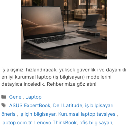
İş akışınızı hızlandıracak, yüksek güvenlikli ve dayanıklı
en iyi kurumsal laptop (iş bilgisayarı) modellerini
detaylıca inceledik. Rehberimize göz atın!
Kategoriler
Genel
,
Laptop
Etiketler
ASUS ExpertBook
,
Dell Latitude
,
iş bilgisayarı
önerisi
,
iş için bilgisayar
,
Kurumsal laptop tavsiyesi
,
laptop.com.tr
,
Lenovo ThinkBook
,
ofis bilgisayarı
,