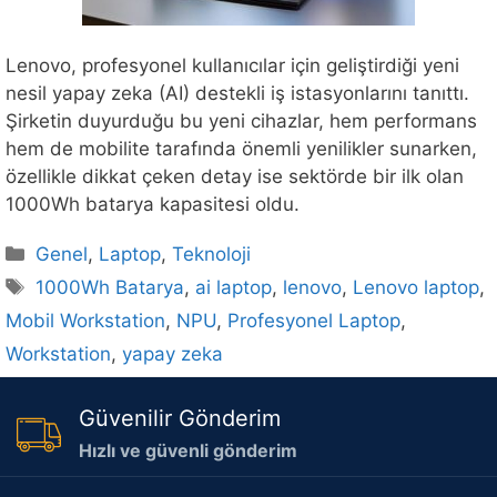
Lenovo, profesyonel kullanıcılar için geliştirdiği yeni
nesil yapay zeka (AI) destekli iş istasyonlarını tanıttı.
Şirketin duyurduğu bu yeni cihazlar, hem performans
hem de mobilite tarafında önemli yenilikler sunarken,
özellikle dikkat çeken detay ise sektörde bir ilk olan
1000Wh batarya kapasitesi oldu.
Kategoriler
Genel
,
Laptop
,
Teknoloji
Etiketler
1000Wh Batarya
,
ai laptop
,
lenovo
,
Lenovo laptop
,
Mobil Workstation
,
NPU
,
Profesyonel Laptop
,
Workstation
,
yapay zeka
Güvenilir Gönderim
Hızlı ve güvenli gönderim