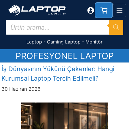
İçeriğe
atla
Products
search
Laptop
-
Gaming Laptop
-
Monitör
PROFESYONEL LAPTOP
İş Dünyasının Yükünü Çekenler: Hangi
Kurumsal Laptop Tercih Edilmeli?
30 Haziran 2026