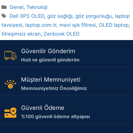
Kategoriler
Genel
,
Teknoloji
Etiketler
Dell XPS OLED
,
göz sağlığı
,
göz yorgunluğu
,
laptop
tavsiyesi
,
laptop.com.tr
,
mavi ışık filtresi
,
OLED laptop
,
titreşimsiz ekran
,
Zenbook OLED
Güvenilir Gönderim
Hızlı ve güvenli gönderim
Müşteri Memnuniyeti
Memnuniyetiniz Önceliğimiz
Güvenli Ödeme
%100 güvenli ödeme altyapısı