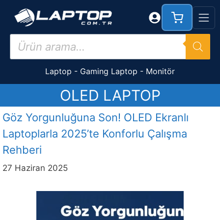
İçeriğe
atla
Products
search
Laptop
-
Gaming Laptop
-
Monitör
OLED LAPTOP
Göz Yorgunluğuna Son! OLED Ekranlı
Laptoplarla 2025’te Konforlu Çalışma
Rehberi
27 Haziran 2025