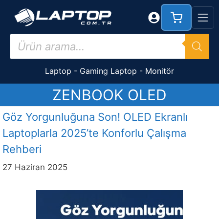
İçeriğe
atla
Products
search
Laptop
-
Gaming Laptop
-
Monitör
ZENBOOK OLED
Göz Yorgunluğuna Son! OLED Ekranlı
Laptoplarla 2025’te Konforlu Çalışma
Rehberi
27 Haziran 2025