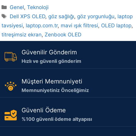
Kategoriler
Genel
,
Teknoloji
Etiketler
Dell XPS OLED
,
göz sağlığı
,
göz yorgunluğu
,
laptop
tavsiyesi
,
laptop.com.tr
,
mavi ışık filtresi
,
OLED laptop
,
titreşimsiz ekran
,
Zenbook OLED
Güvenilir Gönderim
Hızlı ve güvenli gönderim
Müşteri Memnuniyeti
Memnuniyetiniz Önceliğimiz
Güvenli Ödeme
%100 güvenli ödeme altyapısı