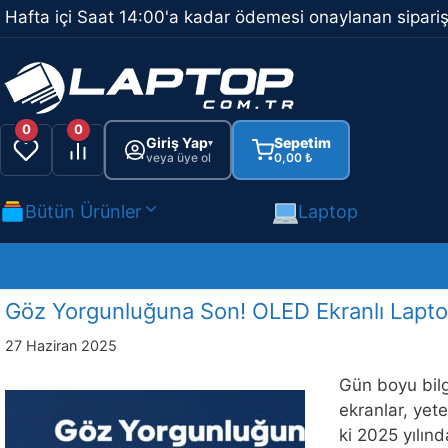
İçeriğe
Hafta içi Saat 14:00'a kadar ödemesi onaylanan sipariş
atla
0
0
Giriş Yap
Sepetim
▾
veya üye ol
0,00
₺
Bütün Ürünler
Laptop
Göz Yorgunluğuna Son! OLED Ekranlı Laptop
27 Haziran 2025
Gün boyu bilg
ekranlar, yet
ki 2025 yılın