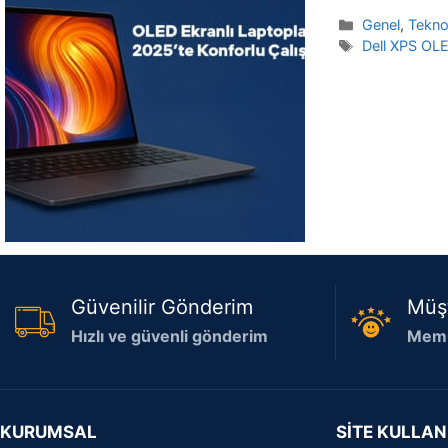
Kategoriler
Genel
,
Teknol
Etiketler
Dell XPS OL
Güvenilir Gönderim
Müş
Hızlı ve güvenli gönderim
Memn
KURUMSAL
SİTE KULLAN