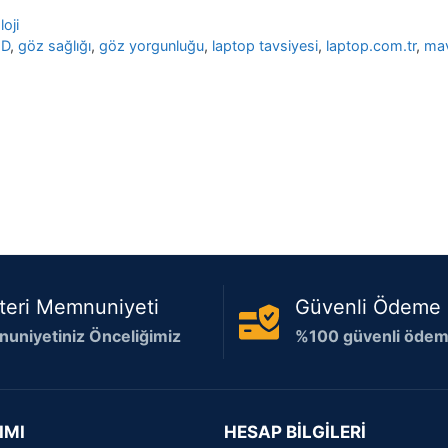
oji
ED
,
göz sağlığı
,
göz yorgunluğu
,
laptop tavsiyesi
,
laptop.com.tr
,
mavi
teri Memnuniyeti
Güvenli Ödeme
uniyetiniz Önceliğimiz
%100 güvenli ödeme
IMI
HESAP BİLGİLERİ