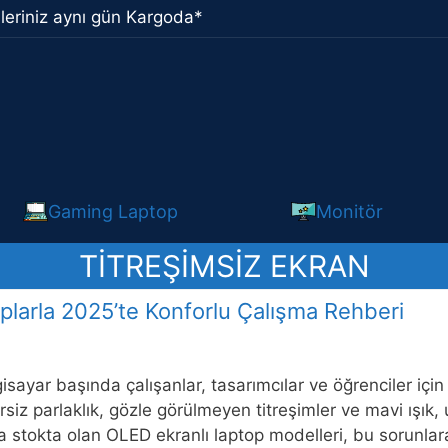
leriniz aynı gün Kargoda*
Gaming Laptop
Monitör
TITREŞIMSIZ EKRAN
larla 2025’te Konforlu Çalışma Rehberi
isayar başında çalışanlar, tasarımcılar ve öğrenciler içi
ersiz parlaklık, gözle görülmeyen titreşimler ve mavi ışık
da stokta olan OLED ekranlı laptop modelleri, bu sorunl