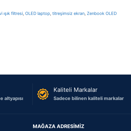
 ışık filtresi
,
OLED laptop
,
titreşimsiz ekran
,
Zenbook OLED
Kaliteli Markalar
 altyapısı
Sadece bilinen kaliteli markalar
MAĞAZA ADRESİMİZ