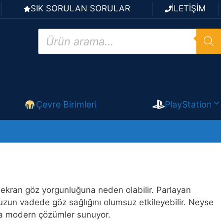
SIK SORULAN SORULAR
İLETİŞİM
Products
search
Çevre Birimleri
PlayStation
n ekran göz yorgunluğuna neden olabilir. Parlayan
, uzun vadede göz sağlığını olumsuz etkileyebilir. Neyse
ara modern çözümler sunuyor.