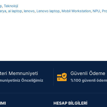
op
,
Teknoloji
arya
,
ai laptop
,
lenovo
,
Lenovo laptop
,
Mobil Workstation
,
NPU
,
Pr
teri Memnuniyeti
Güvenli Ödeme
uniyetiniz Önceliğimiz
%100 güvenli ödeme
IMI
HESAP BİLGİLERİ