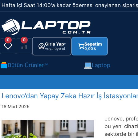
İçeriğe
Hafta içi Saat 14:00'a kadar ödemesi onaylanan sipariş
atla
0
0
Giriş Yap
Sepetim
▾
veya üye ol
0,00
₺
Bütün Ürünler
Laptop
Lenovo’dan Yapay Zeka Hazır İş İstasyonla
18 Mart 2026
Lenovo, profes
bu yeni cihaz
sektörde bir 