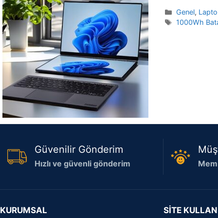
Kategoriler
Genel
,
Lapt
Etiketler
1000Wh Bat
Güvenilir Gönderim
Müş
Hızlı ve güvenli gönderim
Memn
KURUMSAL
SİTE KULLAN