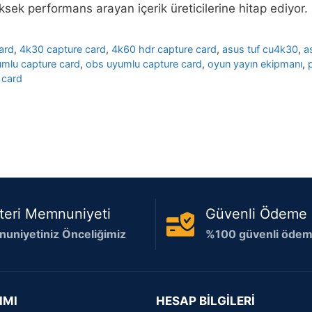
ksek performans arayan içerik üreticilerine hitap ediyor
ard
,
4k30 capture card
,
4k60 hdr capture card
,
asus tuf cu4k30
,
a
umlu capture card
,
obs uyumlu capture card
,
oyun yayın ekipmanı
,
 card
teri Memnuniyeti
Güvenli Ödeme
uniyetiniz Önceliğimiz
%100 güvenli ödeme
IMI
HESAP BİLGİLERİ