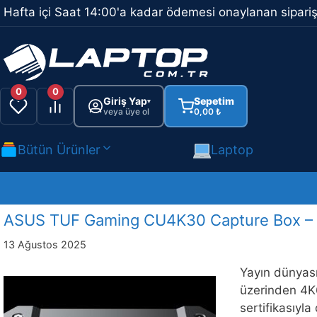
İçeriğe
Hafta içi Saat 14:00'a kadar ödemesi onaylanan sipariş
atla
0
0
Giriş Yap
Sepetim
▾
veya üye ol
0,00
₺
Bütün Ürünler
Laptop
ASUS TUF Gaming CU4K30 Capture Box – 
13 Ağustos 2025
Yayın dünyas
üzerinden 4K6
sertifikasıyl