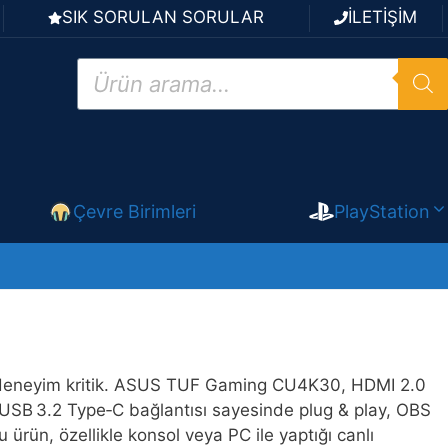
SIK SORULAN SORULAR
İLETİŞİM
Products
search
Çevre Birimleri
PlayStation
tu deneyim kritik. ASUS TUF Gaming CU4K30, HDMI 2.0
USB 3.2 Type‑C bağlantısı sayesinde plug & play, OBS
ürün, özellikle konsol veya PC ile yaptığı canlı