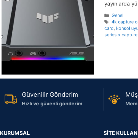
yayınlarda yü
Kategoriler
Genel
Etiketler
4k capture c
card
,
konsol uy
series x capture
Güvenilir Gönderim
Müş
Hızlı ve güvenli gönderim
Memn
KURUMSAL
SİTE KULLAN