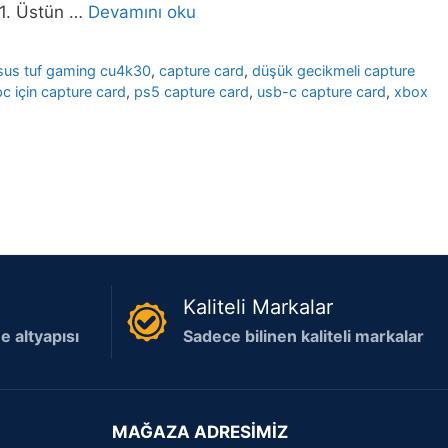
. 1. Üstün …
Devamını oku
sus tuf gaming cu4k30
,
capture card
,
düşük gecikmeli capture
pc için capture card
,
ps5 capture card
,
usb-c capture card
,
xbox
Kaliteli Markalar
 altyapısı
Sadece bilinen kaliteli markalar
MAĞAZA ADRESİMİZ