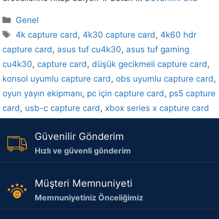
Kategoriler
Genel
Etiketler
4k capture card
,
4k30 capture card
,
4k60 hdr
capture card
,
asus tuf cu4k30
,
asus tuf gaming
cu4k30
,
capture card
,
düşük gecikmeli capture card
,
konsol uyumlu capture card
,
obs uyumlu capture card
,
oyun yayın ekipmanı
,
pc için capture card
,
ps5 capture
card
,
usb-c capture card
,
xbox series x capture card
Güvenilir Gönderim
Hızlı ve güvenli gönderim
Müşteri Memnuniyeti
Memnuniyetiniz Önceliğimiz