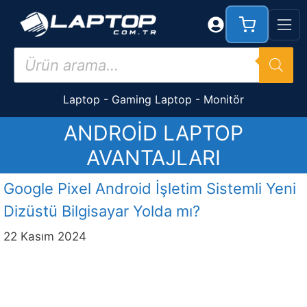
İçeriğe
atla
Products
search
Laptop
-
Gaming Laptop
-
Monitör
ANDROID LAPTOP
AVANTAJLARI
Google Pixel Android İşletim Sistemli Yeni
Dizüstü Bilgisayar Yolda mı?
22 Kasım 2024