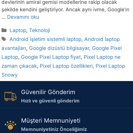
devlerinin amiral gemisi modellerine rakip olacak
şekilde kendini geliştiriyor. Ancak aynı ivme, Google’ın
…
Devamını oku
Kategoriler
Laptop
,
Teknoloji
Etiketler
Android işletim sistemli laptop
,
Android laptop
avantajları
,
Google dizüstü bilgisayar
,
Google Pixel
Laptop
,
Google Pixel Laptop fiyat
,
Pixel Laptop ne
zaman çıkacak
,
Pixel Laptop özellikleri
,
Pixel Laptop
Snowy
Güvenilir Gönderim
Hızlı ve güvenli gönderim
Müşteri Memnuniyeti
Memnuniyetiniz Önceliğimiz