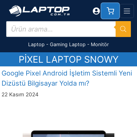
İçeriğe
atla
Products
search
Laptop
-
Gaming Laptop
-
Monitör
PIXEL LAPTOP SNOWY
Google Pixel Android İşletim Sistemli Yeni
Dizüstü Bilgisayar Yolda mı?
22 Kasım 2024