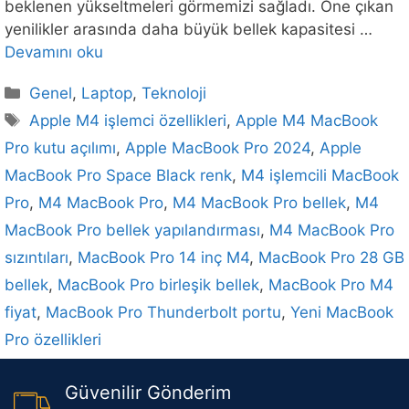
beklenen yükseltmeleri görmemizi sağladı. Öne çıkan
yenilikler arasında daha büyük bellek kapasitesi …
Devamını oku
Kategoriler
Genel
,
Laptop
,
Teknoloji
Etiketler
Apple M4 işlemci özellikleri
,
Apple M4 MacBook
Pro kutu açılımı
,
Apple MacBook Pro 2024
,
Apple
MacBook Pro Space Black renk
,
M4 işlemcili MacBook
Pro
,
M4 MacBook Pro
,
M4 MacBook Pro bellek
,
M4
MacBook Pro bellek yapılandırması
,
M4 MacBook Pro
sızıntıları
,
MacBook Pro 14 inç M4
,
MacBook Pro 28 GB
bellek
,
MacBook Pro birleşik bellek
,
MacBook Pro M4
fiyat
,
MacBook Pro Thunderbolt portu
,
Yeni MacBook
Pro özellikleri
Güvenilir Gönderim