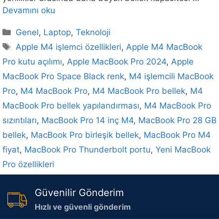
Devamını oku
Kategoriler
Genel
,
Laptop
,
Teknoloji
Etiketler
Apple M4 işlemci özellikleri
,
Apple M4 MacBook
Pro kutu açılımı
,
Apple MacBook Pro 2024
,
Apple
MacBook Pro Space Black renk
,
M4 işlemcili MacBook
Pro
,
M4 MacBook Pro
,
M4 MacBook Pro bellek
,
M4
MacBook Pro bellek yapılandırması
,
M4 MacBook Pro
sızıntıları
,
MacBook Pro 14 inç M4
,
MacBook Pro 28 GB
bellek
,
MacBook Pro birleşik bellek
,
MacBook Pro M4
fiyat
,
MacBook Pro Thunderbolt portu
,
Yeni MacBook
Pro özellikleri
Güvenilir Gönderim
Hızlı ve güvenli gönderim