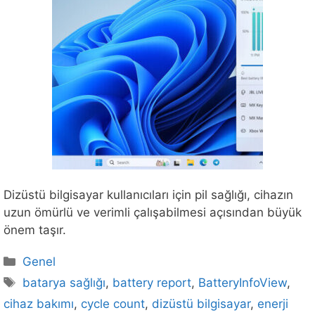
Dizüstü bilgisayar kullanıcıları için pil sağlığı, cihazın
uzun ömürlü ve verimli çalışabilmesi açısından büyük
önem taşır.
Kategoriler
Genel
Etiketler
batarya sağlığı
,
battery report
,
BatteryInfoView
,
cihaz bakımı
,
cycle count
,
dizüstü bilgisayar
,
enerji