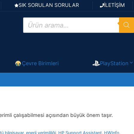
SIK SORULAN SORULAR
İLETİŞİM
Products
search
Çevre Birimleri
PlayStation
 verimli çalışabilmesi açısından büyük önem taşır.
tü bilgisayar
,
enerji verimliliği
,
HP Support Assistant
,
HWInfo
,