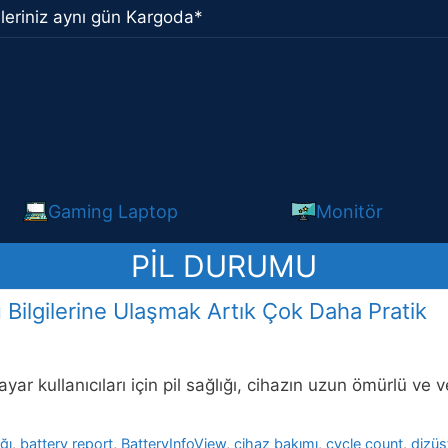
leriniz aynı gün Kargoda*
Gaming Laptop
Monitör
PIL DURUMU
Bilgilerine Ulaşmak Artık Çok Daha Pratik
ayar kullanıcıları için pil sağlığı, cihazın uzun ömürlü ve
ğı
,
battery report
,
BatteryInfoView
,
cihaz bakımı
,
cycle count
,
dizüs