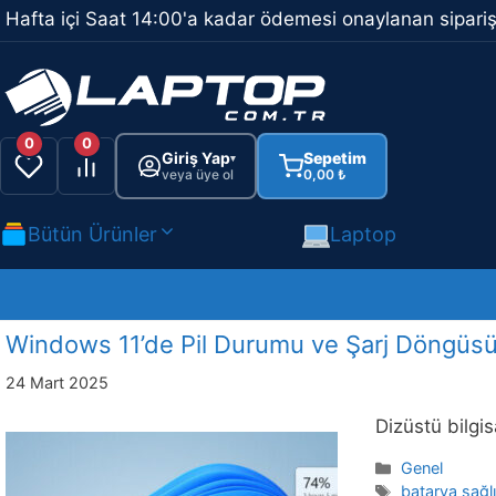
İçeriğe
Hafta içi Saat 14:00'a kadar ödemesi onaylanan sipariş
atla
0
0
Giriş Yap
Sepetim
▾
veya üye ol
0,00
₺
Bütün Ürünler
Laptop
Windows 11’de Pil Durumu ve Şarj Döngüsü 
24 Mart 2025
Dizüstü bilgis
Kategoriler
Genel
Etiketler
batarya sağlı