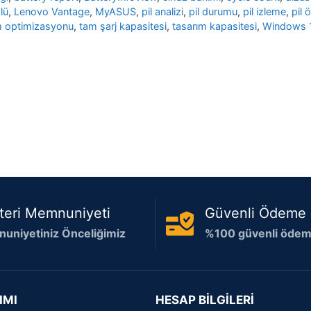
lü
,
Lenovo Vantage
,
MyASUS
,
pil analizi
,
pil durumu
,
pil izleme
,
pil 
m optimizasyonu
,
tam şarj kapasitesi
,
tasarım kapasitesi
,
Windows 
teri Memnuniyeti
Güvenli Ödeme
uniyetiniz Önceliğimiz
%100 güvenli ödeme
IMI
HESAP BİLGİLERİ