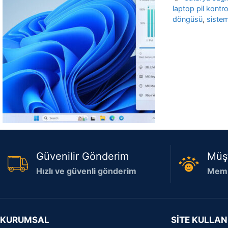
laptop pil kontro
döngüsü
,
siste
Güvenilir Gönderim
Müş
Hızlı ve güvenli gönderim
Memn
KURUMSAL
SİTE KULLAN