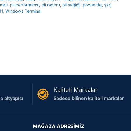
ömrü
,
pil performansı
,
pil raporu
,
pil sağlığı
,
powercfg
,
şarj
11
,
Windows Terminal
Kaliteli Markalar
 altyapısı
Sadece bilinen kaliteli markalar
MAĞAZA ADRESİMİZ