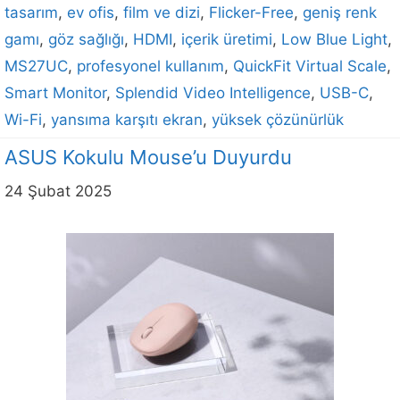
tasarım
,
ev ofis
,
film ve dizi
,
Flicker-Free
,
geniş renk
gamı
,
göz sağlığı
,
HDMI
,
içerik üretimi
,
Low Blue Light
,
MS27UC
,
profesyonel kullanım
,
QuickFit Virtual Scale
,
Smart Monitor
,
Splendid Video Intelligence
,
USB-C
,
Wi-Fi
,
yansıma karşıtı ekran
,
yüksek çözünürlük
ASUS Kokulu Mouse’u Duyurdu
24 Şubat 2025