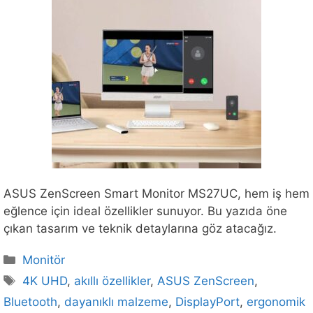
ASUS ZenScreen Smart Monitor MS27UC, hem iş hem
eğlence için ideal özellikler sunuyor. Bu yazıda öne
çıkan tasarım ve teknik detaylarına göz atacağız.
Kategoriler
Monitör
Etiketler
4K UHD
,
akıllı özellikler
,
ASUS ZenScreen
,
Bluetooth
,
dayanıklı malzeme
,
DisplayPort
,
ergonomik