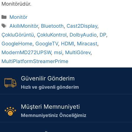
Monitörüdür.
Kategoriler
Monitör
Etiketler
AkıllıMonitör
,
Bluetooth
,
Cast2Display
,
ÇokluGörüntü
,
ÇokluKontrol
,
DolbyAudio
,
DP
,
GoogleHome
,
GoogleTV
,
HDMI
,
Miracast
,
ModernMD272UPSW
,
msi
,
MultiGörev
,
MultiPlatformStreamerPrime
Güvenilir Gönderim
Hızlı ve güvenli gönderim
Müşteri Memnuniyeti
Memnuniyetiniz Önceliğimiz