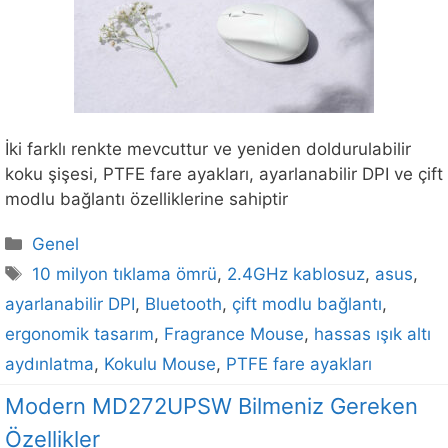
İki farklı renkte mevcuttur ve yeniden doldurulabilir
koku şişesi, PTFE fare ayakları, ayarlanabilir DPI ve çift
modlu bağlantı özelliklerine sahiptir
Kategoriler
Genel
Etiketler
10 milyon tıklama ömrü
,
2.4GHz kablosuz
,
asus
,
ayarlanabilir DPI
,
Bluetooth
,
çift modlu bağlantı
,
ergonomik tasarım
,
Fragrance Mouse
,
hassas ışık altı
aydınlatma
,
Kokulu Mouse
,
PTFE fare ayakları
Modern MD272UPSW Bilmeniz Gereken
Özellikler