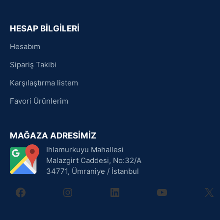
HESAP BİLGİLERİ
Hesabım
Sipariş Takibi
Karşılaştırma listem
Favori Ürünlerim
MAĞAZA ADRESİMİZ
Ihlamurkuyu Mahallesi
Malazgirt Caddesi, No:32/A
34771, Ümraniye / İstanbul
facebook
instagram
linkedin
youtube
X