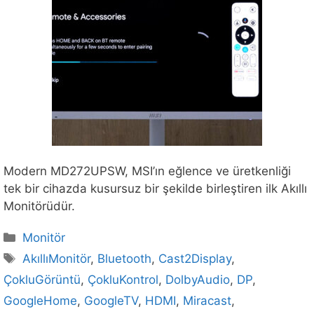
Modern MD272UPSW, MSI’ın eğlence ve üretkenliği
tek bir cihazda kusursuz bir şekilde birleştiren ilk Akıllı
Monitörüdür.
Kategoriler
Monitör
Etiketler
AkıllıMonitör
,
Bluetooth
,
Cast2Display
,
ÇokluGörüntü
,
ÇokluKontrol
,
DolbyAudio
,
DP
,
GoogleHome
,
GoogleTV
,
HDMI
,
Miracast
,