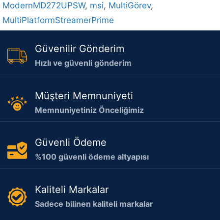
ModernMD272UPSW
,
msi
,
MultiGörev
,
MultiPlatformStreamerPrime
Güvenilir Gönderim
Hızlı ve güvenli gönderim
Müşteri Memnuniyeti
Memnuniyetiniz Önceliğimiz
Güvenli Ödeme
%100 güvenli ödeme altyapısı
Kaliteli Markalar
Sadece bilinen kaliteli markalar