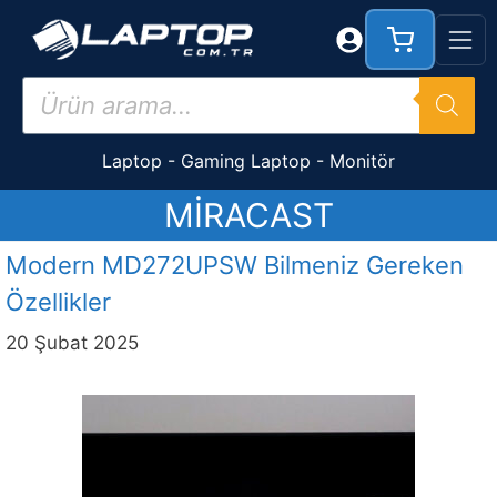
İçeriğe
atla
Products
search
Laptop
-
Gaming Laptop
-
Monitör
MIRACAST
Modern MD272UPSW Bilmeniz Gereken
Özellikler
20 Şubat 2025