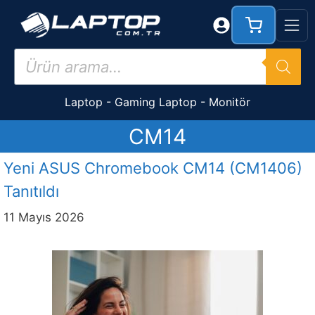
İçeriğe
atla
Products
search
Laptop
-
Gaming Laptop
-
Monitör
CM14
Yeni ASUS Chromebook CM14 (CM1406)
Tanıtıldı
11 Mayıs 2026