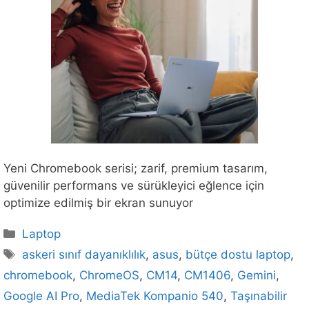
Yeni Chromebook serisi; zarif, premium tasarım,
güvenilir performans ve sürükleyici eğlence için
optimize edilmiş bir ekran sunuyor
Kategoriler
Laptop
Etiketler
askeri sınıf dayanıklılık
,
asus
,
bütçe dostu laptop
,
chromebook
,
ChromeOS
,
CM14
,
CM1406
,
Gemini
,
Google AI Pro
,
MediaTek Kompanio 540
,
Taşınabilir