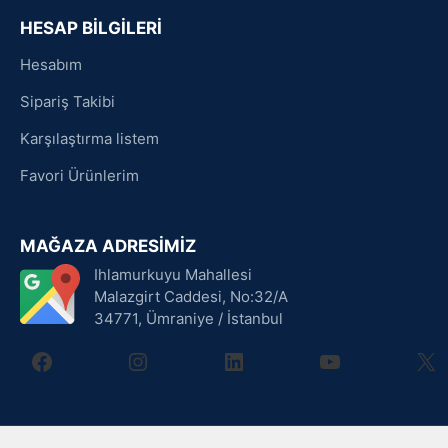
HESAP BİLGİLERİ
Hesabım
Sipariş Takibi
Karşılaştırma listem
Favori Ürünlerim
MAĞAZA ADRESİMİZ
Ihlamurkuyu Mahallesi
Malazgirt Caddesi, No:32/A
34771, Ümraniye / İstanbul
facebook
instagram
linkedin
youtube
X