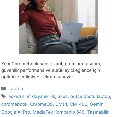
Yeni Chromebook serisi; zarif, premium tasarım,
güvenilir performans ve sürükleyici eğlence için
optimize edilmiş bir ekran sunuyor
Kategoriler
Laptop
Etiketler
askeri sınıf dayanıklılık
,
asus
,
bütçe dostu laptop
,
chromebook
,
ChromeOS
,
CM14
,
CM1406
,
Gemini
,
Google AI Pro
,
MediaTek Kompanio 540
,
Taşınabilir