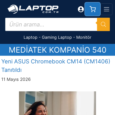
İçeriğe
atla
Products
search
Laptop
-
Gaming Laptop
-
Monitör
MEDIATEK KOMPANIO 540
Yeni ASUS Chromebook CM14 (CM1406)
Tanıtıldı
11 Mayıs 2026