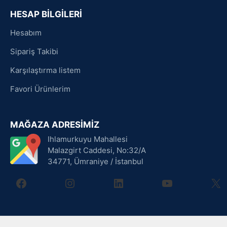
HESAP BİLGİLERİ
Hesabım
Sipariş Takibi
Karşılaştırma listem
Favori Ürünlerim
MAĞAZA ADRESİMİZ
Ihlamurkuyu Mahallesi
Malazgirt Caddesi, No:32/A
34771, Ümraniye / İstanbul
facebook
instagram
linkedin
youtube
X